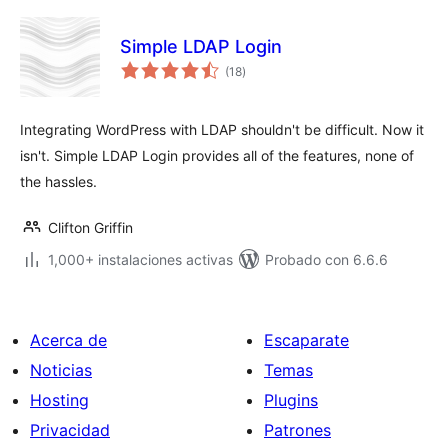
Simple LDAP Login
total
(18
)
de
valoraciones
Integrating WordPress with LDAP shouldn't be difficult. Now it
isn't. Simple LDAP Login provides all of the features, none of
the hassles.
Clifton Griffin
1,000+ instalaciones activas
Probado con 6.6.6
Acerca de
Escaparate
Noticias
Temas
Hosting
Plugins
Privacidad
Patrones