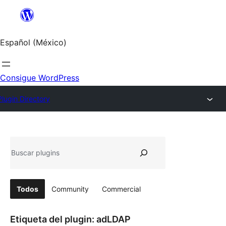
Saltar
al
contenido
Español (México)
Consigue WordPress
Plugin Directory
Buscar
Todos
Community
Commercial
Etiqueta del plugin:
adLDAP