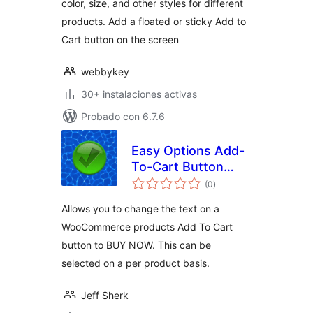
color, size, and other styles for different
products. Add a floated or sticky Add to
Cart button on the screen
webbykey
30+ instalaciones activas
Probado con 6.7.6
Easy Options Add-
To-Cart Button
total
Text per product
(0
)
de
valoraciones
for WooCommerce
Allows you to change the text on a
WooCommerce products Add To Cart
button to BUY NOW. This can be
selected on a per product basis.
Jeff Sherk