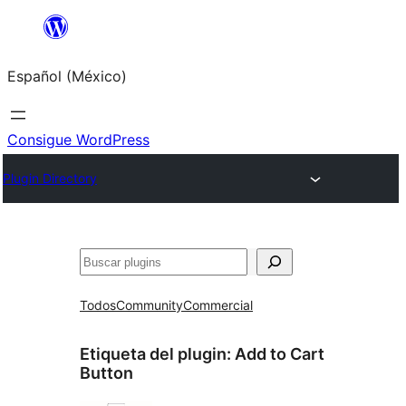
Saltar
al
Español (México)
contenido
Consigue WordPress
Plugin Directory
Buscar
Todos
Community
Commercial
Etiqueta del plugin:
Add to Cart
Button