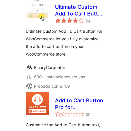
Ultimate Custom
Add To Cart Button
total
(Ajax) For
(6
)
de
valoraciones
WooCommerce by
Ultimate Custom Add To Cart Button For
Binary Carpenter
WooCommerce let you fully customize
the add to cart button on your
WooCommerce store.
BinaryCarpenter
600+ instalaciones activas
Probado con 6.4.9
Add to Cart Button
Pro for
total
WooCommerce
(0
)
de
valoraciones
Customize the Add to Cart button text,