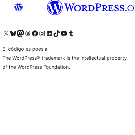
Visita nuestra cuenta de X (anteriormente Twitter)
Visita nuestra cuenta de Bluesky
Visita nuestra cuenta de Mastodon
Visita nuestra cuenta de Threads
Visita nuestra página de Facebook
Visita nuestra cuenta de Instagram
Visita nuestra cuenta de LinkedIn
Visita nuestra cuenta de TikTok
Visita nuestro canal de YouTube
Visita nuestra cuenta de Tumblr
El código es poesía.
The WordPress® trademark is the intellectual property
of the WordPress Foundation.