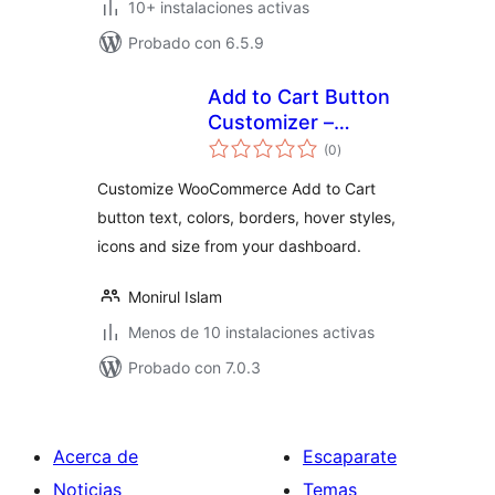
10+ instalaciones activas
Probado con 6.5.9
Add to Cart Button
Customizer –
total
SmallEasyTools
(0
)
de
valoraciones
Customize WooCommerce Add to Cart
button text, colors, borders, hover styles,
icons and size from your dashboard.
Monirul Islam
Menos de 10 instalaciones activas
Probado con 7.0.3
Acerca de
Escaparate
Noticias
Temas