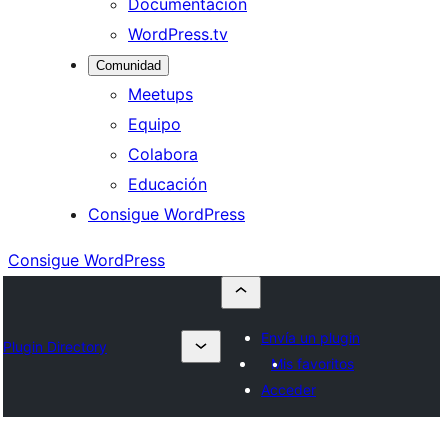
Documentación
WordPress.tv
Comunidad
Meetups
Equipo
Colabora
Educación
Consigue WordPress
Consigue WordPress
Envía un plugin
Plugin Directory
Mis favoritos
Acceder