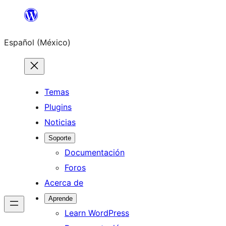
Saltar
al
Español (México)
contenido
Temas
Plugins
Noticias
Soporte
Documentación
Foros
Acerca de
Aprende
Learn WordPress