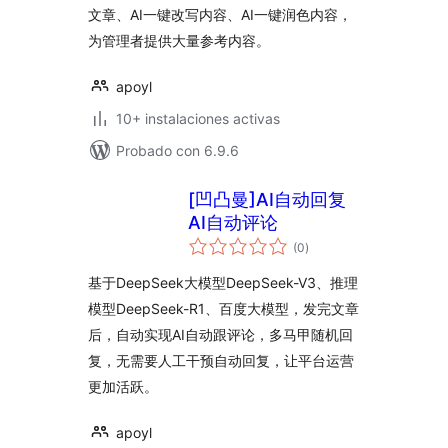
文章、AI一键改写内容、AI一键润色内容，
为管理者提供大量参考内容。
apoyl
10+ instalaciones activas
Probado con 6.9.6
[凹凸曼]AI自动回复
AI自动评论
total
(0
)
de
valoraciones
基于DeepSeek大模型DeepSeek-V3、推理
模型DeepSeek-R1、百度大模型，发完文章
后，自动实现AI自动跟评论，多马甲随机回
复，无需要人工干预自动回复，让平台运营
更加活跃。
apoyl