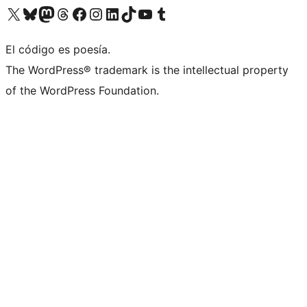
Visita nuestra cuenta de X (anteriormente Twitter)
Visita nuestra cuenta de Bluesky
Visita nuestra cuenta de Mastodon
Visita nuestra cuenta de Threads
Visita nuestra página de Facebook
Visita nuestra cuenta de Instagram
Visita nuestra cuenta de LinkedIn
Visita nuestra cuenta de TikTok
Visita nuestro canal de YouTube
Visita nuestra cuenta de Tumblr
El código es poesía.
The WordPress® trademark is the intellectual property
of the WordPress Foundation.