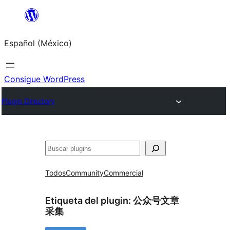
Saltar
al
Español (México)
contenido
Consigue WordPress
Plugin Directory
Buscar
Todos
Community
Commercial
Etiqueta del plugin:
公众号文章
采集