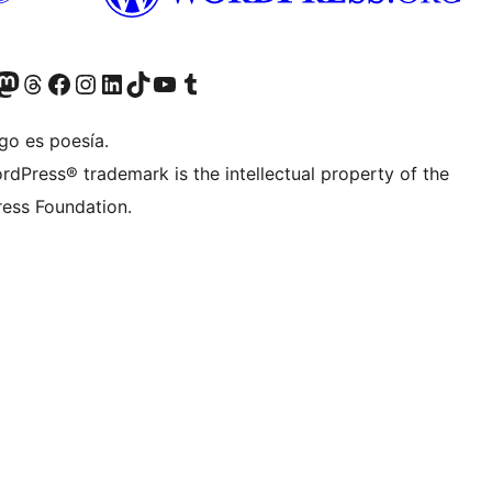
teriormente Twitter)
tra cuenta de Bluesky
sita nuestra cuenta de Mastodon
Visita nuestra cuenta de Threads
Visita nuestra página de Facebook
Visita nuestra cuenta de Instagram
Visita nuestra cuenta de LinkedIn
Visita nuestra cuenta de TikTok
Visita nuestro canal de YouTube
Visita nuestra cuenta de Tumblr
go es poesía.
rdPress® trademark is the intellectual property of the
ess Foundation.