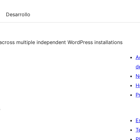
Desarrollo
across multiple independent WordPress installations
A
d
N
H
P
s
E
T
P