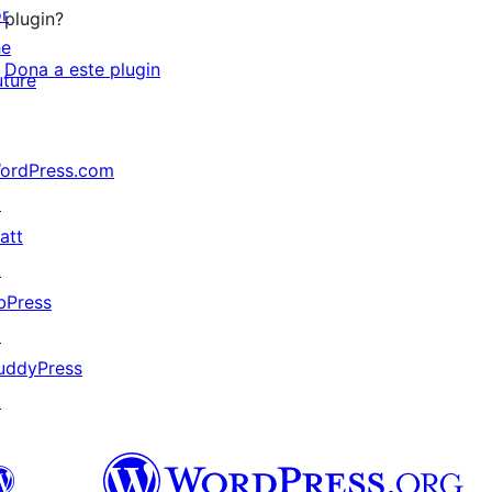
or
plugin?
he
Dona a este plugin
uture
ordPress.com
↗
att
↗
bPress
↗
uddyPress
↗