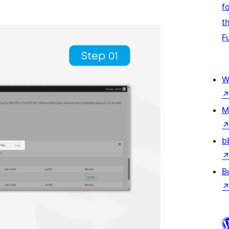
f
t
F
W
M
b
B