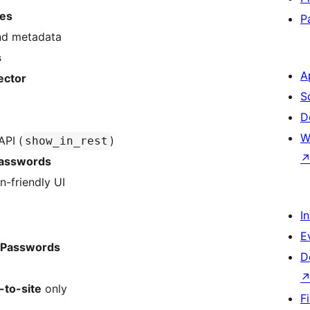
pes
P
and metadata
s
A
ector
S
D
W
API (
)
show_in_rest
Passwords
n-friendly UI
I
E
n Passwords
D
-to-site
only
F