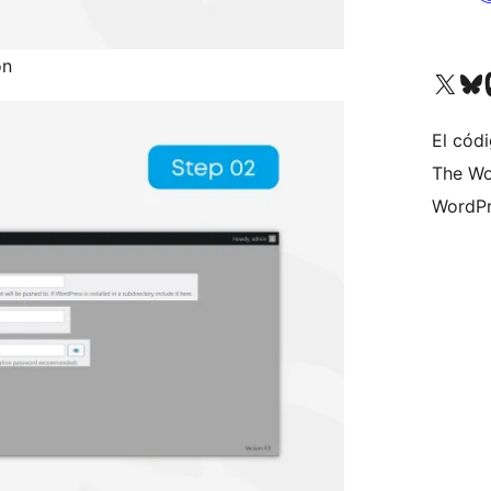
on
Visita nuestra cuenta de X (an
Visita nues
Vi
El códi
The Wo
WordPr