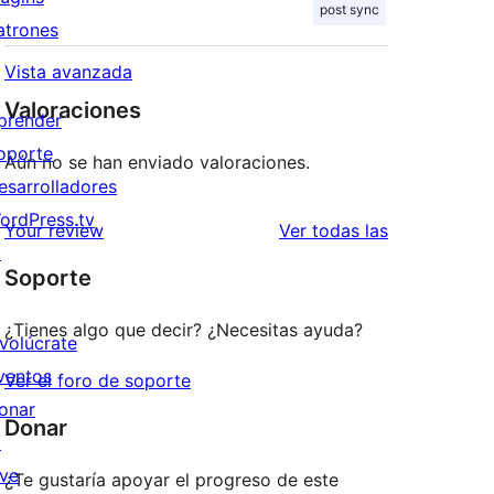
post sync
atrones
Vista avanzada
Valoraciones
prender
oporte
Aún no se han enviado valoraciones.
esarrolladores
ordPress.tv
valoraciones
Your review
Ver todas las
↗
Soporte
¿Tienes algo que decir? ¿Necesitas ayuda?
nvolúcrate
ventos
Ver el foro de soporte
onar
Donar
↗
ive
¿Te gustaría apoyar el progreso de este