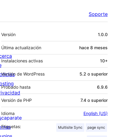
Soporte
Meta
Versión
1.0.0
Última actualización
hace
8 meses
cerca
Instalaciones activas
10+
e
oticias
Versión de WordPress
5.2 o superior
osting
Probado hasta
6.9.6
rivacidad
Versión de PHP
7.4 o superior
Idioma
English (US)
scaparate
emas
Etiquetas:
Multisite Sync
page sync
lugins