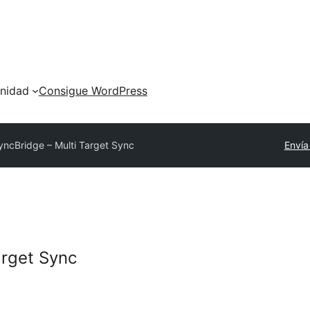
nidad
Consigue WordPress
yncBridge – Multi Target Sync
Envía
arget Sync