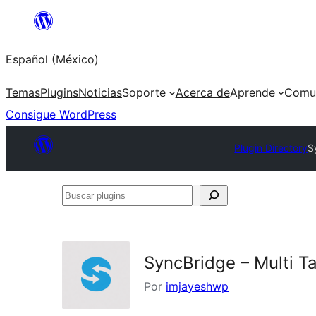
Saltar
al
Español (México)
contenido
Temas
Plugins
Noticias
Soporte
Acerca de
Aprende
Comu
Consigue WordPress
Plugin Directory
S
Buscar
plugins
SyncBridge – Multi T
Por
imjayeshwp