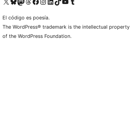
Visita nuestra cuenta de X (anteriormente Twitter)
Visita nuestra cuenta de Bluesky
Visita nuestra cuenta de Mastodon
Visita nuestra cuenta de Threads
Visita nuestra página de Facebook
Visita nuestra cuenta de Instagram
Visita nuestra cuenta de LinkedIn
Visita nuestra cuenta de TikTok
Visita nuestro canal de YouTube
Visita nuestra cuenta de Tumblr
El código es poesía.
The WordPress® trademark is the intellectual property
of the WordPress Foundation.