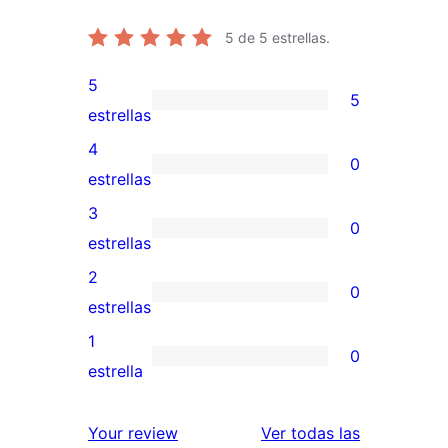
5
de 5 estrellas.
5
5
5
estrellas
valoraciones
4
0
de
0
estrellas
5
valoraciones
3
0
estrellas
de
0
estrellas
4
valoraciones
2
0
estrellas
de
0
estrellas
3
valoraciones
1
0
estrellas
de
0
estrella
2
valoraciones
estrellas
de
valoracione
Your review
Ver todas las