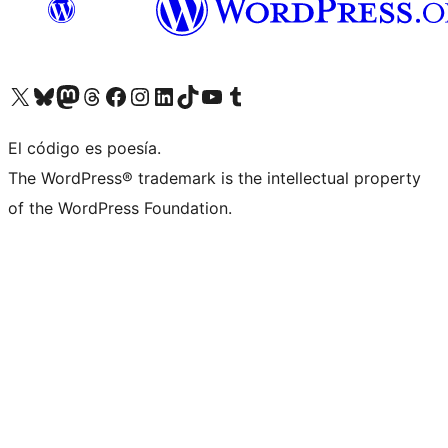
Visita nuestra cuenta de X (anteriormente Twitter)
Visita nuestra cuenta de Bluesky
Visita nuestra cuenta de Mastodon
Visita nuestra cuenta de Threads
Visita nuestra página de Facebook
Visita nuestra cuenta de Instagram
Visita nuestra cuenta de LinkedIn
Visita nuestra cuenta de TikTok
Visita nuestro canal de YouTube
Visita nuestra cuenta de Tumblr
El código es poesía.
The WordPress® trademark is the intellectual property
of the WordPress Foundation.