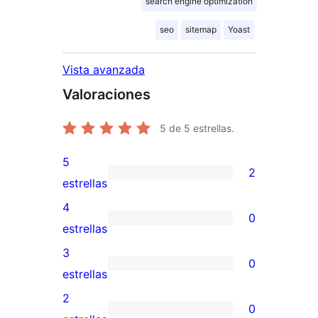
search engine optimization
seo
sitemap
Yoast
Vista avanzada
Valoraciones
5
de 5 estrellas.
5
2
2
estrellas
valoraciones
4
0
de
0
estrellas
5
valoraciones
3
0
estrellas
de
0
estrellas
4
valoraciones
2
0
estrellas
de