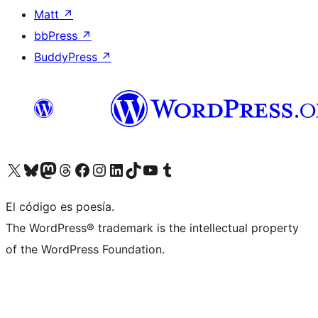
Matt
↗
bbPress
↗
BuddyPress
↗
Visita nuestra cuenta de X (anteriormente Twitter)
Visita nuestra cuenta de Bluesky
Visita nuestra cuenta de Mastodon
Visita nuestra cuenta de Threads
Visita nuestra página de Facebook
Visita nuestra cuenta de Instagram
Visita nuestra cuenta de LinkedIn
Visita nuestra cuenta de TikTok
Visita nuestro canal de YouTube
Visita nuestra cuenta de Tumblr
El código es poesía.
The WordPress® trademark is the intellectual property
of the WordPress Foundation.