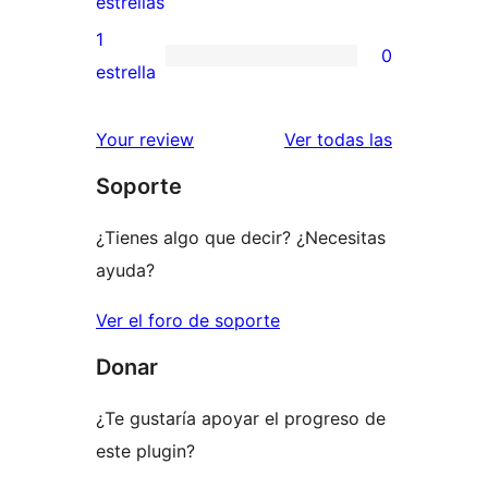
0
estrellas
3
valoraciones
1
0
estrellas
de
0
estrella
2
valoraciones
estrellas
de
valoracione
Your review
Ver todas las
1
Soporte
estrellas
¿Tienes algo que decir? ¿Necesitas
ayuda?
Ver el foro de soporte
Donar
¿Te gustaría apoyar el progreso de
este plugin?