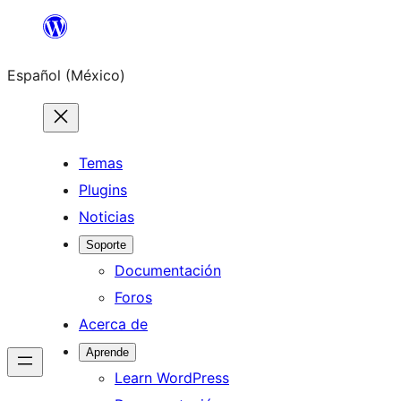
Saltar
al
Español (México)
contenido
Temas
Plugins
Noticias
Soporte
Documentación
Foros
Acerca de
Aprende
Learn WordPress