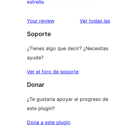
de
0
estrella
2
valoraciones
estrellas
de
valoracione
Your review
Ver todas las
1
Soporte
estrellas
¿Tienes algo que decir? ¿Necesitas
ayuda?
Ver el foro de soporte
Donar
¿Te gustaría apoyar el progreso de
este plugin?
Dona a este plugin