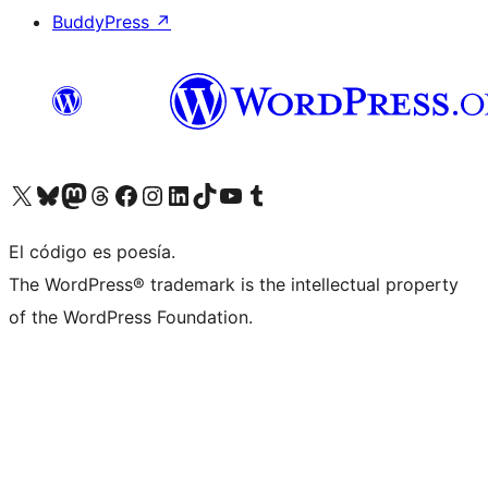
BuddyPress
↗
Visita nuestra cuenta de X (anteriormente Twitter)
Visita nuestra cuenta de Bluesky
Visita nuestra cuenta de Mastodon
Visita nuestra cuenta de Threads
Visita nuestra página de Facebook
Visita nuestra cuenta de Instagram
Visita nuestra cuenta de LinkedIn
Visita nuestra cuenta de TikTok
Visita nuestro canal de YouTube
Visita nuestra cuenta de Tumblr
El código es poesía.
The WordPress® trademark is the intellectual property
of the WordPress Foundation.