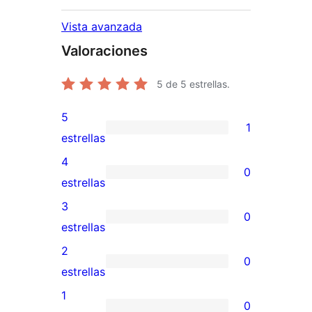
Vista avanzada
Valoraciones
5
de 5 estrellas.
5
1
1
estrellas
valoración
4
0
de
0
estrellas
5
valoraciones
3
0
estrellas
de
0
estrellas
4
valoraciones
2
0
estrellas
de
0
estrellas
3
valoraciones
1
0
estrellas