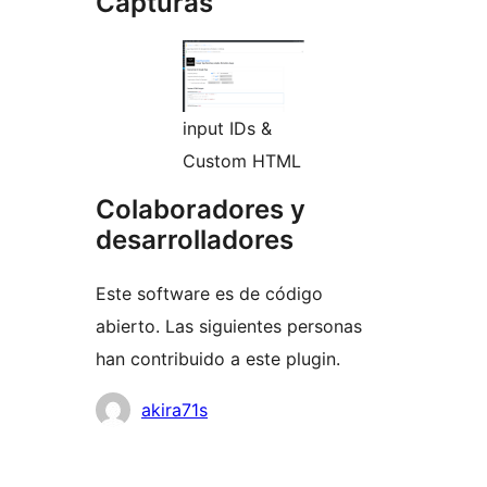
Capturas
input IDs &
Custom HTML
Colaboradores y
desarrolladores
Este software es de código
abierto. Las siguientes personas
han contribuido a este plugin.
Colaboradores
akira71s
Meta