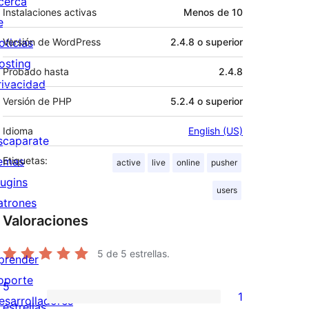
cerca
Instalaciones activas
Menos de 10
e
oticias
Versión de WordPress
2.4.8 o superior
osting
Probado hasta
2.4.8
rivacidad
Versión de PHP
5.2.4 o superior
Idioma
English (US)
scaparate
emas
Etiquetas:
active
live
online
pusher
lugins
users
atrones
Valoraciones
5
de 5 estrellas.
prender
oporte
5
1
esarrolladores
1
estrellas