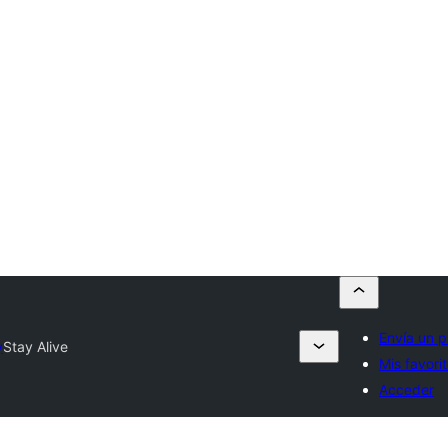
Envía un p
y
Stay Alive
Mis favori
Acceder