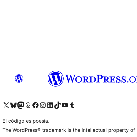
Visita nuestra cuenta de X (anteriormente Twitter)
Visita nuestra cuenta de Bluesky
Visita nuestra cuenta de Mastodon
Visita nuestra cuenta de Threads
Visita nuestra página de Facebook
Visita nuestra cuenta de Instagram
Visita nuestra cuenta de LinkedIn
Visita nuestra cuenta de TikTok
Visita nuestro canal de YouTube
Visita nuestra cuenta de Tumblr
El código es poesía.
The WordPress® trademark is the intellectual property of