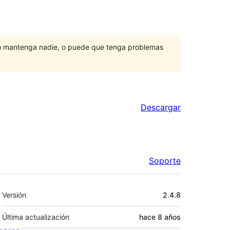
lo mantenga nadie, o puede que tenga problemas
Descargar
Soporte
Meta
Versión
2.4.8
Última actualización
hace
8 años