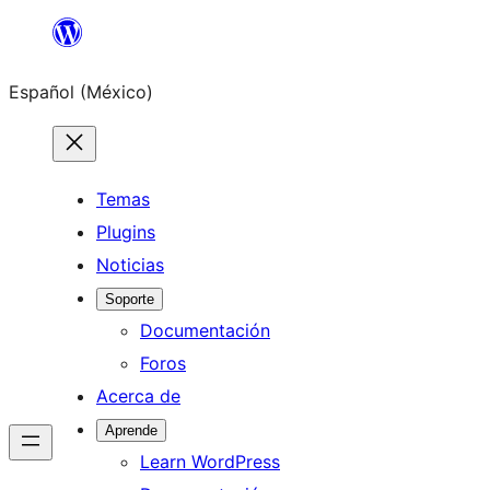
Saltar
al
Español (México)
contenido
Temas
Plugins
Noticias
Soporte
Documentación
Foros
Acerca de
Aprende
Learn WordPress