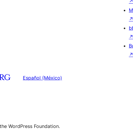
M
b
B
Español (México)
 the WordPress Foundation.