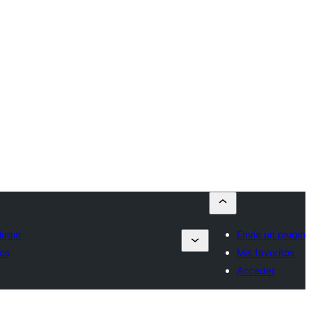
lugin
Envía un plugin
tos
Mis favoritos
Acceder