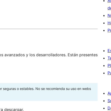
A
d
N
H
P
E
os avanzados y los desarrolladores. Están presentes
T
P
P
ser seguras o estables. No se recomienda su uso en webs
A
S
D
ra descargar.