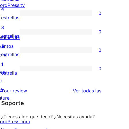
ordPress.tv
valoración
4
0
↗
de
0
estrellas
5
valoraciones
3
0
estrellas
de
0
estrellas
nvolúcrate
4
valoraciones
2
ventos
0
estrellas
de
0
estrellas
onar
3
valoraciones
↗
1
0
estrellas
de
ive
0
estrella
2
or
valoraciones
estrellas
he
de
valoraciones
Your review
Ver todas las
uture
1
Soporte
estrellas
¿Tienes algo que decir? ¿Necesitas ayuda?
ordPress.com