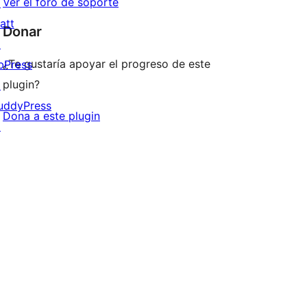
Ver el foro de soporte
↗
att
Donar
↗
¿Te gustaría apoyar el progreso de este
bPress
plugin?
↗
uddyPress
Dona a este plugin
↗