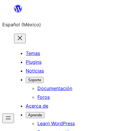
Saltar
al
Español (México)
contenido
Temas
Plugins
Noticias
Soporte
Documentación
Foros
Acerca de
Aprende
Learn WordPress