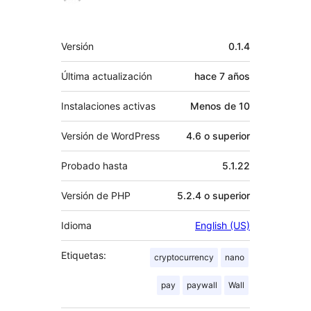
Meta
Versión
0.1.4
Última actualización
hace
7 años
Instalaciones activas
Menos de 10
Versión de WordPress
4.6 o superior
Probado hasta
5.1.22
Versión de PHP
5.2.4 o superior
Idioma
English (US)
Etiquetas:
cryptocurrency
nano
pay
paywall
Wall