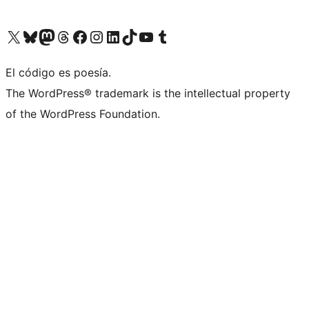
Visita nuestra cuenta de X (anteriormente Twitter)
Visita nuestra cuenta de Bluesky
Visita nuestra cuenta de Mastodon
Visita nuestra cuenta de Threads
Visita nuestra página de Facebook
Visita nuestra cuenta de Instagram
Visita nuestra cuenta de LinkedIn
Visita nuestra cuenta de TikTok
Visita nuestro canal de YouTube
Visita nuestra cuenta de Tumblr
El código es poesía.
The WordPress® trademark is the intellectual property
of the WordPress Foundation.