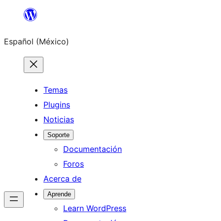
Saltar
al
Español (México)
contenido
Temas
Plugins
Noticias
Soporte
Documentación
Foros
Acerca de
Aprende
Learn WordPress