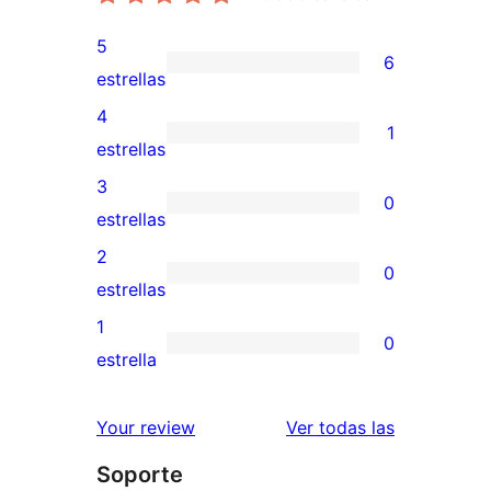
5
6
6
estrellas
valoraciones
4
1
de
1
estrellas
5
valoración
3
0
estrellas
de
0
estrellas
4
valoraciones
2
0
estrellas
de
0
estrellas
3
valoraciones
1
0
estrellas
de
0
estrella
2
valoraciones
estrellas
de
valoracione
Your review
Ver todas las
1
Soporte
estrellas