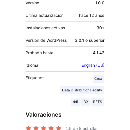
Meta
Versión
1.0.0
Última actualización
hace
12 años
Instalaciones activas
30+
Versión de WordPress
3.0.1 o superior
Probado hasta
4.1.42
Idioma
English (US)
Etiquetas:
Crea
Data Distribution Facility
ddf
IDX
RETS
Valoraciones
4.9
de 5 estrellas.