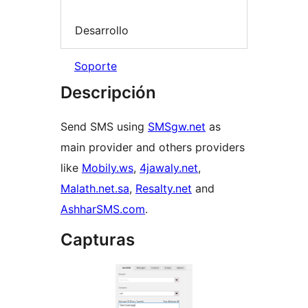
Desarrollo
Soporte
Descripción
Send SMS using
SMSgw.net
as
main provider and others providers
like
Mobily.ws
,
4jawaly.net
,
Malath.net.sa
,
Resalty.net
and
AshharSMS.com
.
Capturas