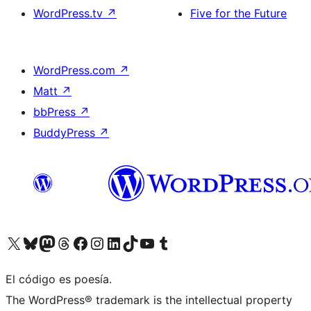
WordPress.tv
↗
Five for the Future
WordPress.com
↗
Matt
↗
bbPress
↗
BuddyPress
↗
Visita nuestra cuenta de X (anteriormente Twitter)
Visita nuestra cuenta de Bluesky
Visita nuestra cuenta de Mastodon
Visita nuestra cuenta de Threads
Visita nuestra página de Facebook
Visita nuestra cuenta de Instagram
Visita nuestra cuenta de LinkedIn
Visita nuestra cuenta de TikTok
Visita nuestro canal de YouTube
Visita nuestra cuenta de Tumblr
El código es poesía.
The WordPress® trademark is the intellectual property