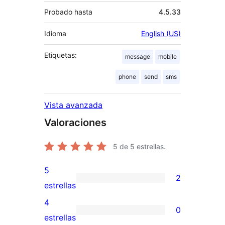
Probado hasta
4.5.33
Idioma
English (US)
Etiquetas:
message
mobile
phone
send
sms
Vista avanzada
Valoraciones
5
de 5 estrellas.
5
2
2
estrellas
valoraciones
4
0
de
0
estrellas