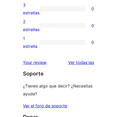
5
valoraciones
3
0
estrellas
de
0
estrellas
4
valoraciones
2
0
estrellas
de
0
estrellas
3
valoraciones
1
0
estrellas
de
0
estrella
2
valoraciones
estrellas
de
valoracione
Your review
Ver todas las
1
Soporte
estrellas
¿Tienes algo que decir? ¿Necesitas
ayuda?
Ver el foro de soporte