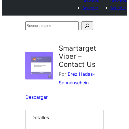
favoritos
favoritos
Acceder
Acceder
Buscar
plugins
Smartarget
Viber –
Contact Us
Por
Erez Hadas-
Sonnenschein
Descargar
Detalles