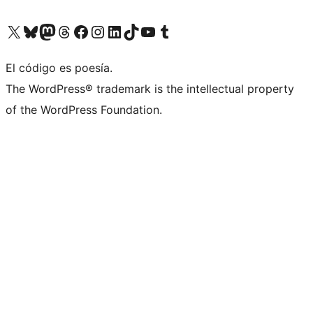
Visita nuestra cuenta de X (anteriormente Twitter)
Visita nuestra cuenta de Bluesky
Visita nuestra cuenta de Mastodon
Visita nuestra cuenta de Threads
Visita nuestra página de Facebook
Visita nuestra cuenta de Instagram
Visita nuestra cuenta de LinkedIn
Visita nuestra cuenta de TikTok
Visita nuestro canal de YouTube
Visita nuestra cuenta de Tumblr
El código es poesía.
The WordPress® trademark is the intellectual property
of the WordPress Foundation.