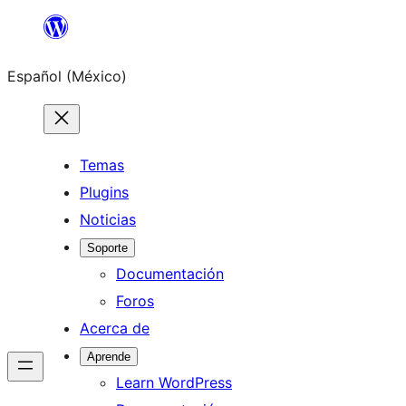
Saltar
al
Español (México)
contenido
Temas
Plugins
Noticias
Soporte
Documentación
Foros
Acerca de
Aprende
Learn WordPress