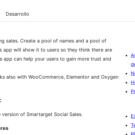
Desarrollo
ing sales. Create a pool of names and a pool of
app will show it to users so they think there are
A
is app can help your users to gain more trust and
d
N
H
P
:
e version of Smartarget Social Sales.
E
T
ures
P