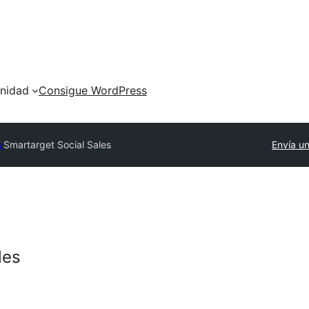
nidad
Consigue WordPress
y
Smartarget Social Sales
Envía un
les