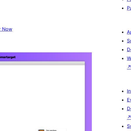
P
y Now
A
S
D
W
I
E
D
S