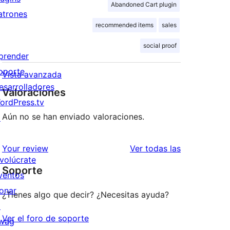
Abandoned Cart plugin
atrones
recommended items
sales
social proof
prender
oporte
Vista avanzada
esarrolladores
Valoraciones
ordPress.tv
Aún no se han enviado valoraciones.
↗
valoraciones
Your review
Ver todas las
nvolúcrate
Soporte
ventos
onar
¿Tienes algo que decir? ¿Necesitas ayuda?
↗
Ver el foro de soporte
wag