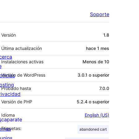
Soporte
Meta
Versión
1.8
Última actualización
hace
1 mes
cerca
Instalaciones activas
Menos de 10
e
oticias
Versión de WordPress
3.0.1 o superior
osting
Probado hasta
7.0.0
rivacidad
Versión de PHP
5.2.4 o superior
Idioma
English (US)
scaparate
emas
Etiquetas:
abandoned cart
lugins