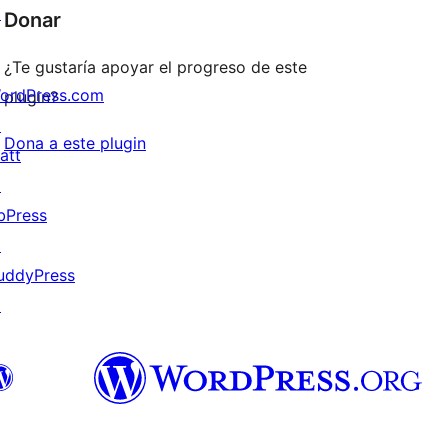
↗
Donar
¿Te gustaría apoyar el progreso de este
ordPress.com
plugin?
↗
Dona a este plugin
att
↗
bPress
↗
uddyPress
↗