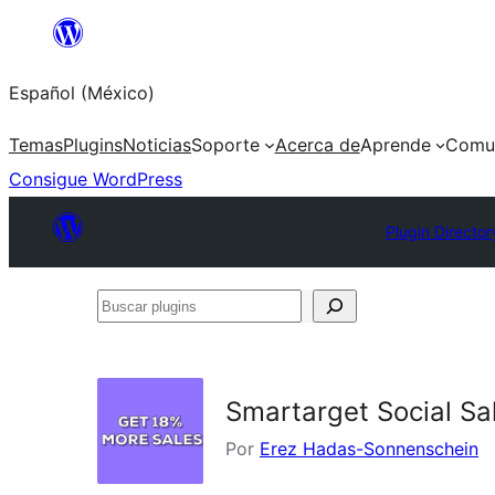
Saltar
al
Español (México)
contenido
Temas
Plugins
Noticias
Soporte
Acerca de
Aprende
Comu
Consigue WordPress
Plugin Director
Buscar
plugins
Smartarget Social Sa
Por
Erez Hadas-Sonnenschein