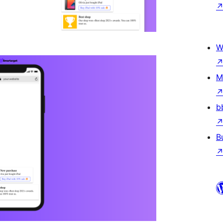
W
M
b
B