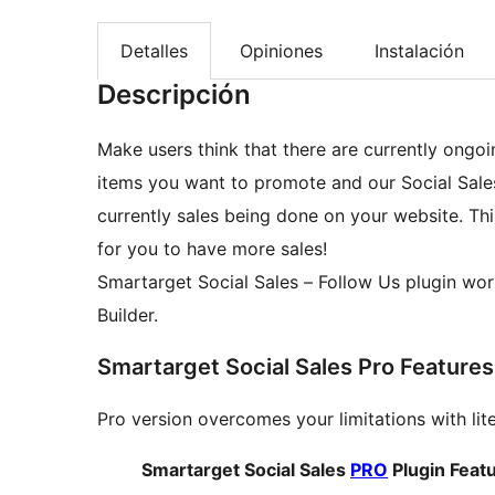
Detalles
Opiniones
Instalación
Descripción
Make users think that there are currently ongo
items you want to promote and our Social Sales 
currently sales being done on your website. Th
for you to have more sales!
Smartarget Social Sales – Follow Us plugin works also with WooCommerce, Elementor and Oxygen
Builder.
Smartarget Social Sales Pro Features
Pro version overcomes your limitations with lit
Smartarget Social Sales
PRO
Plugin Feat