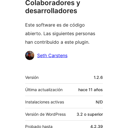
Colaboradores y
desarrolladores
Este software es de código
abierto. Las siguientes personas
han contribuido a este plugin.
Colaboradores
Seth Carstens
Meta
Versión
1.2.6
Última actualización
hace
11 años
Instalaciones activas
N/D
Versión de WordPress
3.2 o superior
Probado hasta
4.2.39