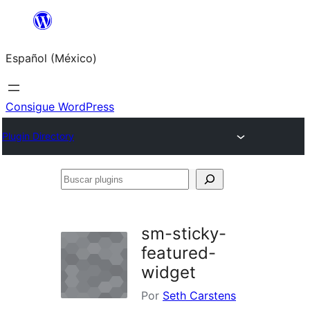
Saltar
al
Español (México)
contenido
Consigue WordPress
Plugin Directory
Buscar
plugins
sm-sticky-
featured-
widget
Por
Seth Carstens