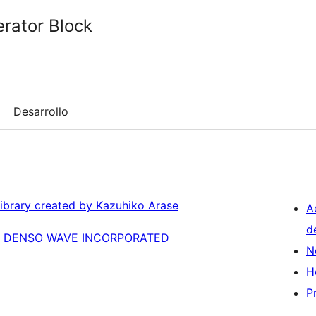
rator Block
Desarrollo
library created by Kazuhiko Arase
A
d
f
DENSO WAVE INCORPORATED
N
H
P