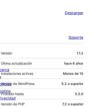
Descargar
Soporte
Meta
Versión
1.1.2
Última actualización
hace
6 años
cerca
Instalaciones activas
Menos de 10
e
oticias
Versión de WordPress
5.2 o superior
osting
Probado hasta
5.5.0
rivacidad
Versión de PHP
7.2 o superior