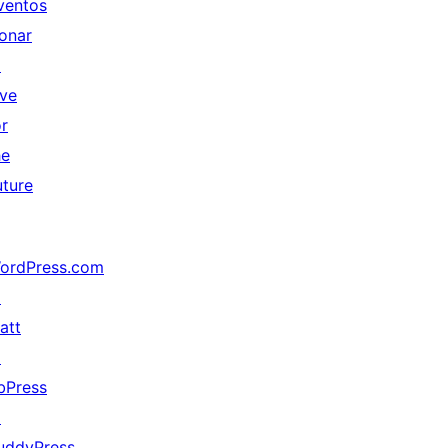
ventos
onar
↗
ive
or
he
uture
ordPress.com
↗
att
↗
bPress
↗
uddyPress