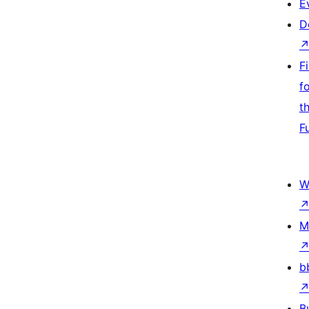
E
D
F
f
t
F
W
M
b
B