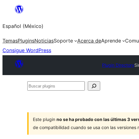
Saltar
al
Español (México)
contenido
Temas
Plugins
Noticias
Soporte
Acerca de
Aprende
Comu
Consigue WordPress
Plugin Directory
Si
Buscar
plugins
Este plugin
no se ha probado con las últimas 3 v
de compatibilidad cuando se usa con las versiones