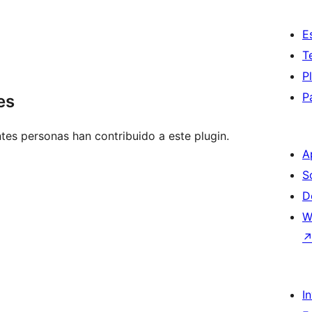
E
T
P
P
es
tes personas han contribuido a este plugin.
A
S
D
W
I