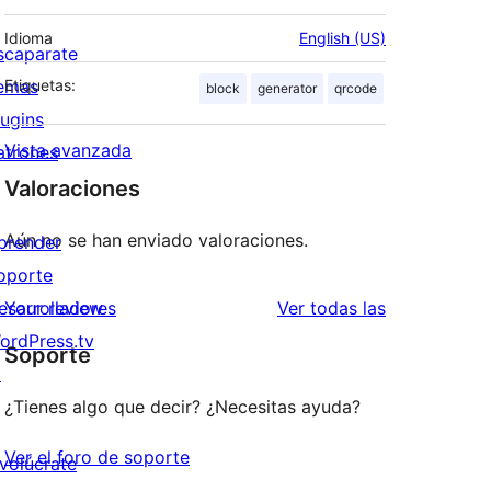
Idioma
English (US)
scaparate
emas
Etiquetas:
block
generator
qrcode
lugins
Vista avanzada
atrones
Valoraciones
Aún no se han enviado valoraciones.
prender
oporte
valoraciones
esarrolladores
Your review
Ver todas las
ordPress.tv
Soporte
↗
¿Tienes algo que decir? ¿Necesitas ayuda?
Ver el foro de soporte
nvolúcrate