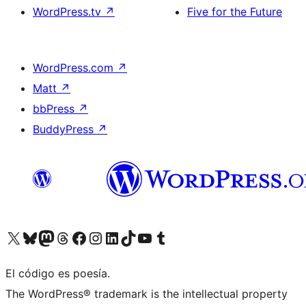
WordPress.tv
↗
Five for the Future
WordPress.com
↗
Matt
↗
bbPress
↗
BuddyPress
↗
Visita nuestra cuenta de X (anteriormente Twitter)
Visita nuestra cuenta de Bluesky
Visita nuestra cuenta de Mastodon
Visita nuestra cuenta de Threads
Visita nuestra página de Facebook
Visita nuestra cuenta de Instagram
Visita nuestra cuenta de LinkedIn
Visita nuestra cuenta de TikTok
Visita nuestro canal de YouTube
Visita nuestra cuenta de Tumblr
El código es poesía.
The WordPress® trademark is the intellectual property