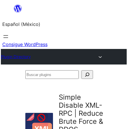
Saltar
al
Español (México)
contenido
Consigue WordPress
Plugin Directory
Buscar
plugins
Simple
Disable XML-
RPC | Reduce
Brute Force &