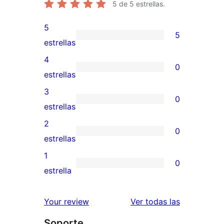
5
de 5 estrellas.
5
5
5
estrellas
valoraciones
4
0
de
0
estrellas
5
valoraciones
3
0
estrellas
de
0
estrellas
4
valoraciones
2
0
estrellas
de
0
estrellas
3
valoraciones
1
0
estrellas
de
0
estrella
2
valoraciones
estrellas
de
valoracione
Your review
Ver todas las
1
Soporte