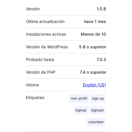
Meta
Versión
1.0.8
Última actualización
hace
1 mes
Instalaciones activas
Menos de 10
Versión de WordPress
5.8 o superior
Probado hasta
7.0.3
Versión de PHP
7.4 o superior
Idioma
English (US)
Etiquetas:
non-profit
sign up
signup
signups
volunteer