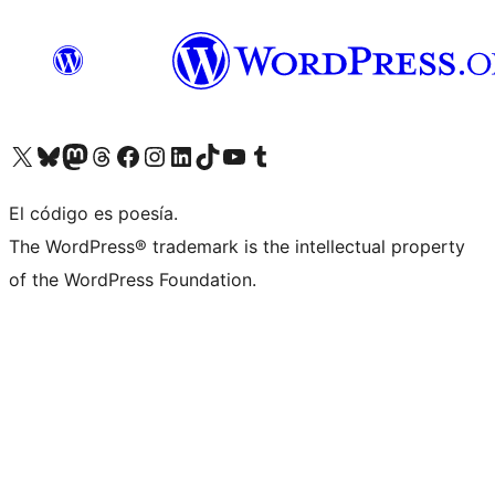
Visita nuestra cuenta de X (anteriormente Twitter)
Visita nuestra cuenta de Bluesky
Visita nuestra cuenta de Mastodon
Visita nuestra cuenta de Threads
Visita nuestra página de Facebook
Visita nuestra cuenta de Instagram
Visita nuestra cuenta de LinkedIn
Visita nuestra cuenta de TikTok
Visita nuestro canal de YouTube
Visita nuestra cuenta de Tumblr
El código es poesía.
The WordPress® trademark is the intellectual property
of the WordPress Foundation.