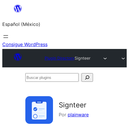
Saltar
al
Español (México)
contenido
Consigue WordPress
Plugin Directory
Signteer
Buscar
plugins
Signteer
Por
plainware