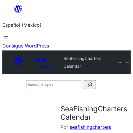
Saltar
al
Español (México)
contenido
Consigue WordPress
Plugin
SeaFishingCharters
Directory
Calendar
Buscar
plugins
SeaFishingCharters
Calendar
Por
seafishingcharters