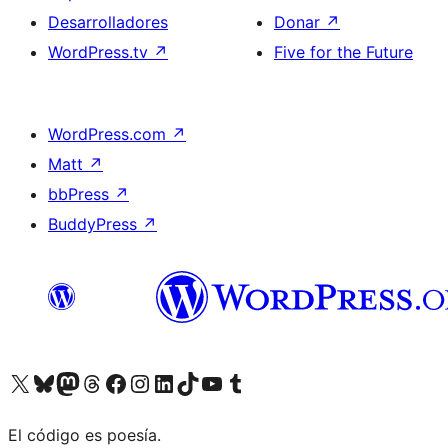
Desarrolladores
Donar
↗
WordPress.tv
↗
Five for the Future
WordPress.com
↗
Matt
↗
bbPress
↗
BuddyPress
↗
Visita nuestra cuenta de X (anteriormente Twitter)
Visita nuestra cuenta de Bluesky
Visita nuestra cuenta de Mastodon
Visita nuestra cuenta de Threads
Visita nuestra página de Facebook
Visita nuestra cuenta de Instagram
Visita nuestra cuenta de LinkedIn
Visita nuestra cuenta de TikTok
Visita nuestro canal de YouTube
Visita nuestra cuenta de Tumblr
El código es poesía.