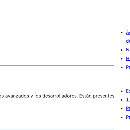
A
d
N
H
P
E
os avanzados y los desarrolladores. Están presentes
T
P
P