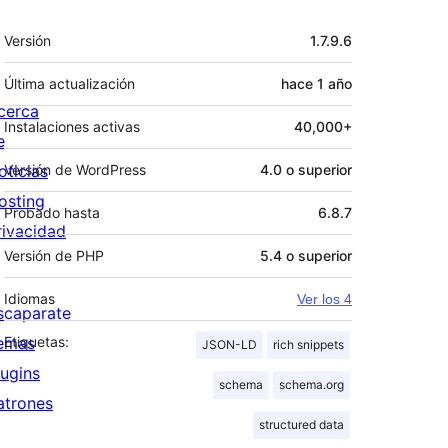
Meta
Versión
1.7.9.6
Última actualización
hace
1 año
cerca
Instalaciones activas
40,000+
e
oticias
Versión de WordPress
4.0 o superior
osting
Probado hasta
6.8.7
rivacidad
Versión de PHP
5.4 o superior
Idiomas
Ver los 4
scaparate
emas
Etiquetas:
JSON-LD
rich snippets
lugins
schema
schema.org
atrones
structured data