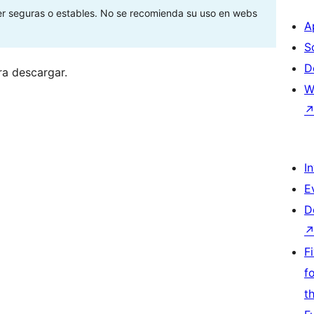
ser seguras o estables. No se recomienda su uso en webs
A
S
D
ra descargar.
W
I
E
D
F
f
t