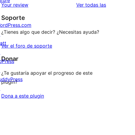
uture
estrellas
de
valoraciones
Your review
Ver todas las
1
Soporte
estrellas
ordPress.com
¿Tienes algo que decir? ¿Necesitas ayuda?
↗
att
Ver el foro de soporte
↗
Donar
bPress
↗
¿Te gustaría apoyar el progreso de este
uddyPress
plugin?
↗
Dona a este plugin