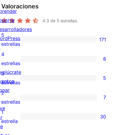
Valoraciones
prender
oporte
4.3
de 5 estrellas.
esarrolladores
5
ordPress.tv
171
171
estrellas
↗
valoraciones
4
8
de
8
estrellas
5
valoraciones
nvolúcrate
3
5
estrellas
de
ventos
5
estrellas
4
onar
valoraciones
2
7
estrellas
↗
de
7
estrellas
ive
3
valoraciones
1
30
or
estrellas
de
30
estrella
he
2
valoraciones