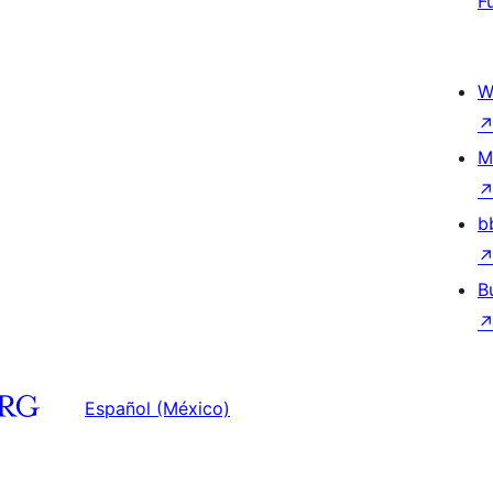
F
W
M
b
B
Español (México)