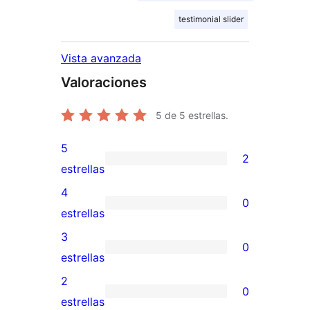
testimonial slider
Vista avanzada
Valoraciones
5
de 5 estrellas.
5
2
2
estrellas
valoraciones
4
0
de
0
estrellas
5
valoraciones
3
0
estrellas
de
0
estrellas
4
valoraciones
2
0
estrellas
de
0
estrellas