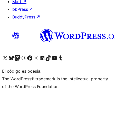
Matt
↗
bbPress
↗
BuddyPress
↗
Visita nuestra cuenta de X (anteriormente Twitter)
Visita nuestra cuenta de Bluesky
Visita nuestra cuenta de Mastodon
Visita nuestra cuenta de Threads
Visita nuestra página de Facebook
Visita nuestra cuenta de Instagram
Visita nuestra cuenta de LinkedIn
Visita nuestra cuenta de TikTok
Visita nuestro canal de YouTube
Visita nuestra cuenta de Tumblr
El código es poesía.
The WordPress® trademark is the intellectual property
of the WordPress Foundation.