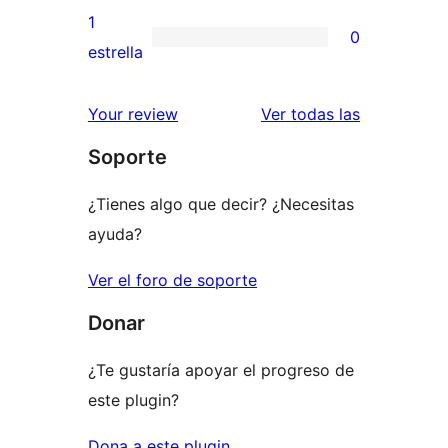
3
valoraciones
1
0
estrellas
de
0
estrella
2
valoraciones
estrellas
de
valoracione
Your review
Ver todas las
1
Soporte
estrellas
¿Tienes algo que decir? ¿Necesitas
ayuda?
Ver el foro de soporte
Donar
¿Te gustaría apoyar el progreso de
este plugin?
Dona a este plugin