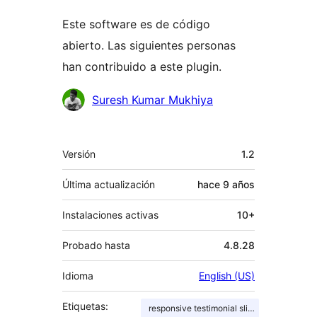
Este software es de código
abierto. Las siguientes personas
han contribuido a este plugin.
Colaboradores
Suresh Kumar Mukhiya
Meta
Versión
1.2
Última actualización
hace
9 años
Instalaciones activas
10+
Probado hasta
4.8.28
Idioma
English (US)
Etiquetas:
responsive testimonial slider