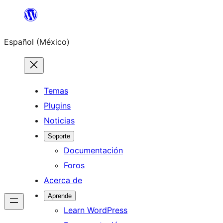
Saltar
al
Español (México)
contenido
Temas
Plugins
Noticias
Soporte
Documentación
Foros
Acerca de
Aprende
Learn WordPress