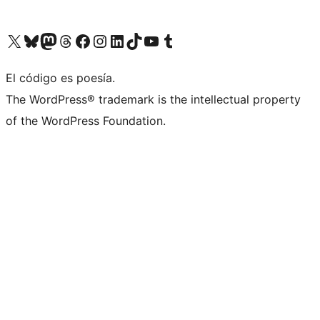
Visita nuestra cuenta de X (anteriormente Twitter)
Visita nuestra cuenta de Bluesky
Visita nuestra cuenta de Mastodon
Visita nuestra cuenta de Threads
Visita nuestra página de Facebook
Visita nuestra cuenta de Instagram
Visita nuestra cuenta de LinkedIn
Visita nuestra cuenta de TikTok
Visita nuestro canal de YouTube
Visita nuestra cuenta de Tumblr
El código es poesía.
The WordPress® trademark is the intellectual property
of the WordPress Foundation.