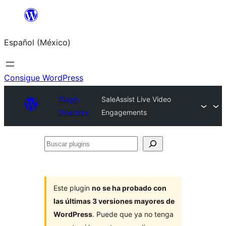
Saltar
al
Español (México)
contenido
Consigue WordPress
Plugin
SaleAssist Live Video
Directory
Engagements
Buscar
plugins
Este plugin
no se ha probado con
las últimas 3 versiones mayores de
WordPress
. Puede que ya no tenga