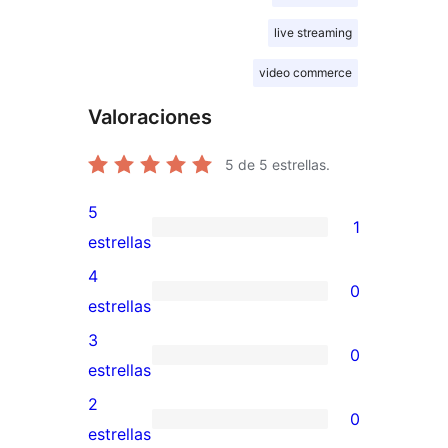
live streaming
video commerce
Valoraciones
5
de 5 estrellas.
5
1
1
estrellas
valoración
4
0
de
0
estrellas
5
valoraciones
3
0
estrellas
de
0
estrellas
4
valoraciones
2
0
estrellas
de
0
estrellas