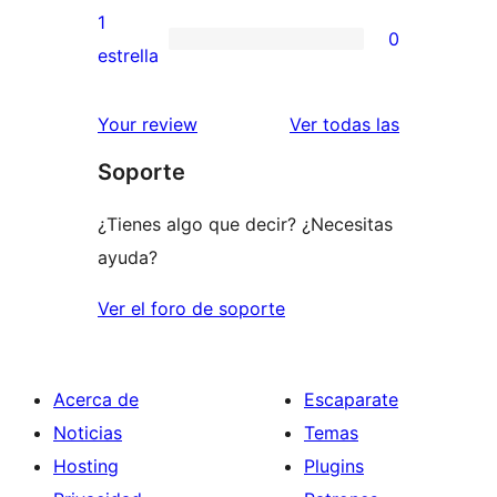
3
valoraciones
1
0
estrellas
de
0
estrella
2
valoraciones
estrellas
de
valoracione
Your review
Ver todas las
1
Soporte
estrellas
¿Tienes algo que decir? ¿Necesitas
ayuda?
Ver el foro de soporte
Acerca de
Escaparate
Noticias
Temas
Hosting
Plugins