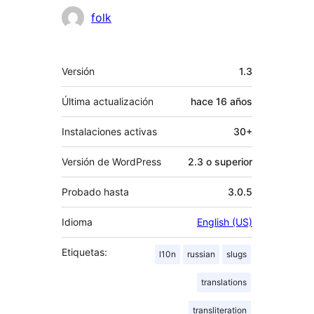
folk
Meta
Versión
1.3
Última actualización
hace
16 años
Instalaciones activas
30+
Versión de WordPress
2.3 o superior
Probado hasta
3.0.5
Idioma
English (US)
Etiquetas:
l10n
russian
slugs
translations
transliteration