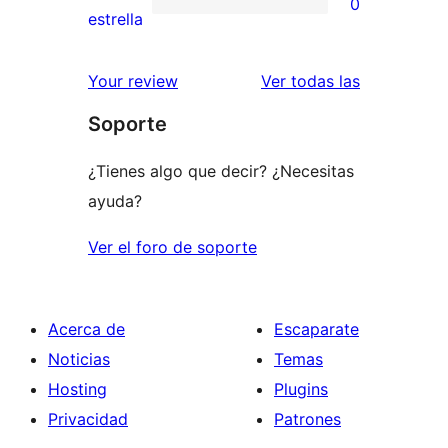
0
estrellas
de
0
estrella
2
valoraciones
estrellas
de
valoracione
Your review
Ver todas las
1
Soporte
estrellas
¿Tienes algo que decir? ¿Necesitas
ayuda?
Ver el foro de soporte
Acerca de
Escaparate
Noticias
Temas
Hosting
Plugins
Privacidad
Patrones