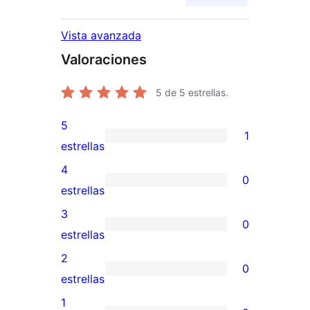
Vista avanzada
Valoraciones
5
de 5 estrellas.
5
1
1
estrellas
valoración
4
0
de
0
estrellas
5
valoraciones
3
0
estrellas
de
0
estrellas
4
valoraciones
2
0
estrellas
de
0
estrellas
3
valoraciones
1