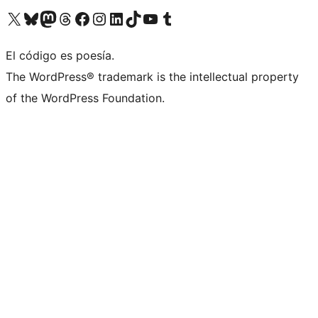
Visita nuestra cuenta de X (anteriormente Twitter)
Visita nuestra cuenta de Bluesky
Visita nuestra cuenta de Mastodon
Visita nuestra cuenta de Threads
Visita nuestra página de Facebook
Visita nuestra cuenta de Instagram
Visita nuestra cuenta de LinkedIn
Visita nuestra cuenta de TikTok
Visita nuestro canal de YouTube
Visita nuestra cuenta de Tumblr
El código es poesía.
The WordPress® trademark is the intellectual property
of the WordPress Foundation.