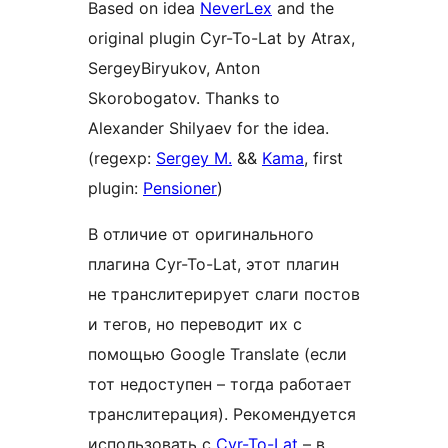
Based on idea
NeverLex
and the
original plugin Cyr-To-Lat by Atrax,
SergeyBiryukov, Anton
Skorobogatov. Thanks to
Alexander Shilyaev for the idea.
(regexp:
Sergey M.
&&
Kama
, first
plugin:
Pensioner
)
В отличие от оригинального
плагина Cyr-To-Lat, этот плагин
не транслитерирует слаги постов
и тегов, но переводит их с
помощью Google Translate (если
тот недоступен – тогда работает
транслитерация). Рекомендуется
использовать с
Cyr-To-Lat
– в