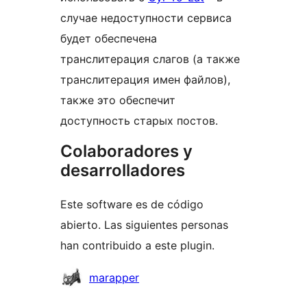
случае недоступности сервиса
будет обеспечена
транслитерация слагов (а также
транслитерация имен файлов),
также это обеспечит
доступность старых постов.
Colaboradores y
desarrolladores
Este software es de código
abierto. Las siguientes personas
han contribuido a este plugin.
Colaboradores
marapper