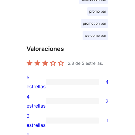
promo bar
promotion bar
welcome bar
Valoraciones
2.8
de 5 estrellas.
5
4
4
estrellas
valoraciones
4
2
de
2
estrellas
5
valoraciones
3
1
estrellas
de
1
estrellas
4
valoración