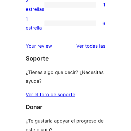
2
1
estrellas
de
1
estrellas
3
valoración
1
6
estrellas
de
6
estrella
2
valoraciones
estrellas
de
valoracione
Your review
Ver todas las
1
Soporte
estrellas
¿Tienes algo que decir? ¿Necesitas
ayuda?
Ver el foro de soporte
Donar
¿Te gustaría apoyar el progreso de
este plugin?