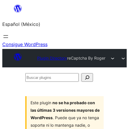
Saltar
al
Español (México)
contenido
Consigue WordPress
Plugin Directory
reCaptcha By Roger
Buscar
plugins
Este plugin
no se ha probado con
las últimas 3 versiones mayores de
WordPress
. Puede que ya no tenga
soporte ni lo mantenga nadie, o