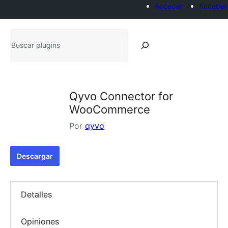
Acceder
Acceder
Buscar
plugins
Qyvo Connector for
WooCommerce
Por
qyvo
Descargar
Detalles
Opiniones