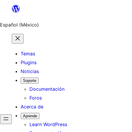
Saltar
al
contenido
Español (México)
Temas
Plugins
Noticias
Soporte
Documentación
Foros
Acerca de
Aprende
Learn WordPress