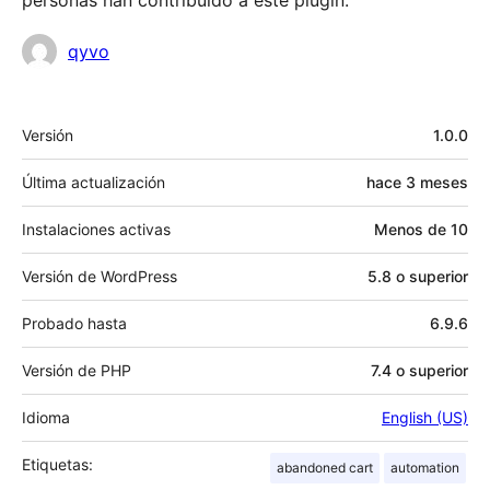
personas han contribuido a este plugin.
Colaboradores
qyvo
Meta
Versión
1.0.0
Última actualización
hace
3 meses
Instalaciones activas
Menos de 10
Versión de WordPress
5.8 o superior
Probado hasta
6.9.6
Versión de PHP
7.4 o superior
Idioma
English (US)
Etiquetas:
abandoned cart
automation