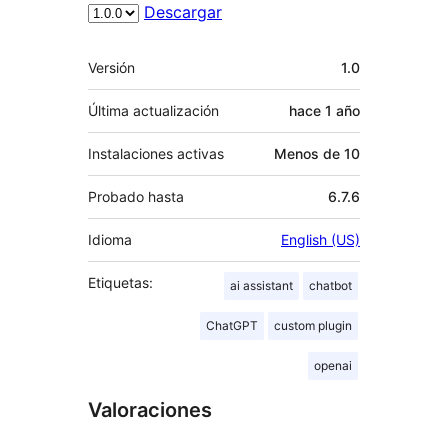
Descargar
Meta
Versión
1.0
Última actualización
hace
1 año
Instalaciones activas
Menos de 10
Probado hasta
6.7.6
Idioma
English (US)
Etiquetas:
ai assistant
chatbot
ChatGPT
custom plugin
openai
Valoraciones