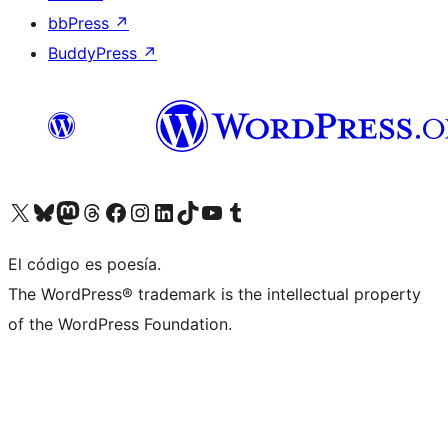
bbPress
↗
BuddyPress
↗
Visita nuestra cuenta de X (anteriormente Twitter)
Visita nuestra cuenta de Bluesky
Visita nuestra cuenta de Mastodon
Visita nuestra cuenta de Threads
Visita nuestra página de Facebook
Visita nuestra cuenta de Instagram
Visita nuestra cuenta de LinkedIn
Visita nuestra cuenta de TikTok
Visita nuestro canal de YouTube
Visita nuestra cuenta de Tumblr
El código es poesía.
The WordPress® trademark is the intellectual property
of the WordPress Foundation.