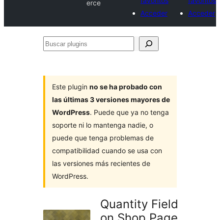
favoritos
favoritos
erce
Acceder
Acceder
Buscar
plugins
Este plugin
no se ha probado con
las últimas 3 versiones mayores de
WordPress
. Puede que ya no tenga
soporte ni lo mantenga nadie, o
puede que tenga problemas de
compatibilidad cuando se usa con
las versiones más recientes de
WordPress.
Quantity Field
on Shop Page