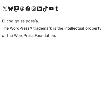
Visita nuestra cuenta de X (anteriormente Twitter)
Visita nuestra cuenta de Bluesky
Visita nuestra cuenta de Mastodon
Visita nuestra cuenta de Threads
Visita nuestra página de Facebook
Visita nuestra cuenta de Instagram
Visita nuestra cuenta de LinkedIn
Visita nuestra cuenta de TikTok
Visita nuestro canal de YouTube
Visita nuestra cuenta de Tumblr
El código es poesía.
The WordPress® trademark is the intellectual property
of the WordPress Foundation.