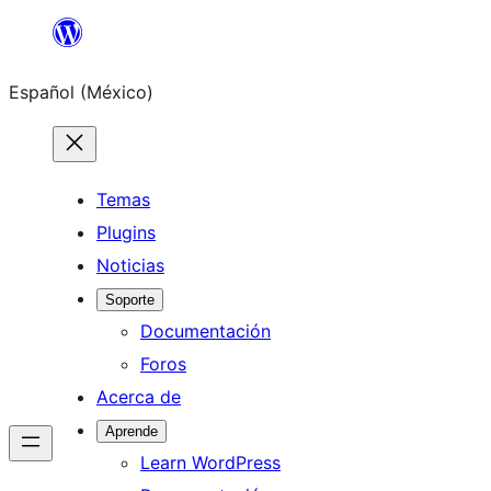
Saltar
al
Español (México)
contenido
Temas
Plugins
Noticias
Soporte
Documentación
Foros
Acerca de
Aprende
Learn WordPress