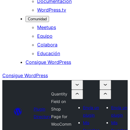
Documentación
WordPress.tv
Comunidad
Meetups
Equipo
Colabora
Educación
Consigue WordPress
Consigue WordPress
Quantity
Field on
Envía un
Envía un
Plugin
Shop
plugin
plugin
Directory
Page for
Mis
Mis
WooComm