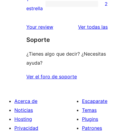
2
estrellas
de
2
estrella
2
valoraciones
estrellas
de
valoracione
Your review
Ver todas las
1
Soporte
estrellas
¿Tienes algo que decir? ¿Necesitas
ayuda?
Ver el foro de soporte
Acerca de
Escaparate
Noticias
Temas
Hosting
Plugins
Privacidad
Patrones