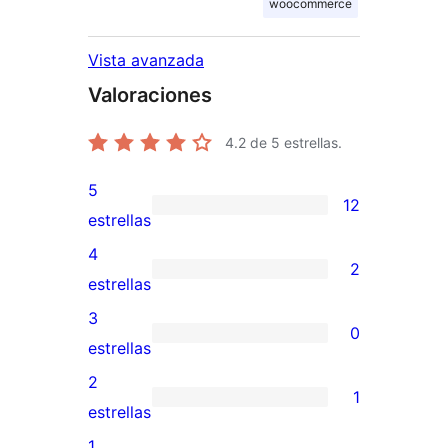
woocommerce
Vista avanzada
Valoraciones
4.2
de 5 estrellas.
5
12
12
estrellas
valoraciones
4
2
de
2
estrellas
5
valoraciones
3
0
estrellas
de
0
estrellas
4
valoraciones
2
1
estrellas
de
1
estrellas
3
valoración
1