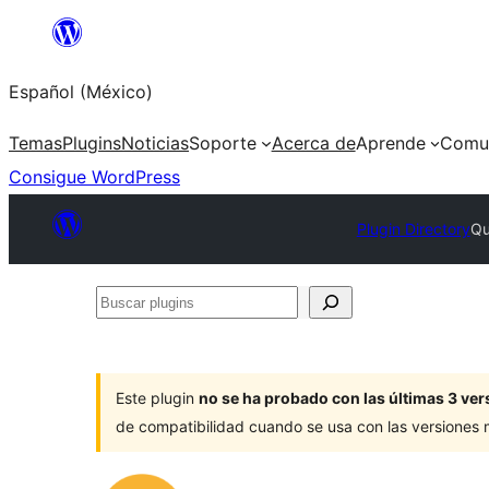
Saltar
al
Español (México)
contenido
Temas
Plugins
Noticias
Soporte
Acerca de
Aprende
Comu
Consigue WordPress
Plugin Directory
Qu
Buscar
plugins
Este plugin
no se ha probado con las últimas 3 v
de compatibilidad cuando se usa con las versiones