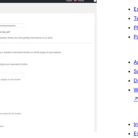
E
T
P
P
A
S
D
W
I
E