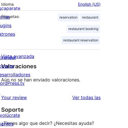
Idioma
English (US)
scaparate
emas
Etiquetas:
reservation
restaurant
lugins
restaurant booking
atrones
restaurant reservation
Vista avanzada
prender
Valoraciones
oporte
esarrolladores
Aún no se han enviado valoraciones.
ordPress.tv
↗
valoraciones
Your review
Ver todas las
Soporte
nvolúcrate
¿Tienes algo que decir? ¿Necesitas ayuda?
ventos