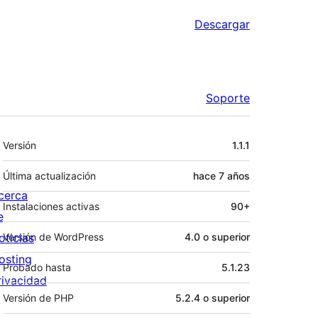
Descargar
Soporte
Meta
Versión
1.1.1
Última actualización
hace
7 años
cerca
Instalaciones activas
90+
e
oticias
Versión de WordPress
4.0 o superior
osting
Probado hasta
5.1.23
rivacidad
Versión de PHP
5.2.4 o superior