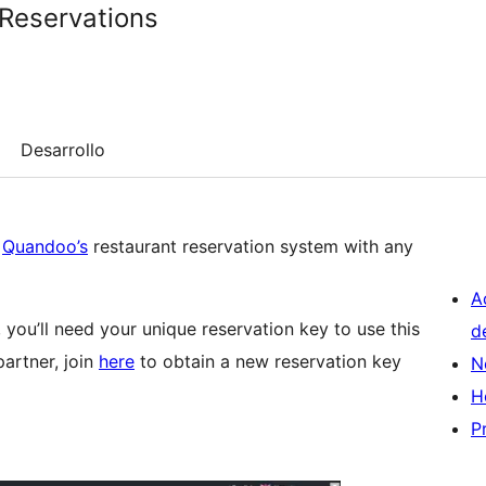
Reservations
Desarrollo
g
Quandoo’s
restaurant reservation system with any
A
 you’ll need your unique reservation key to use this
d
partner, join
here
to obtain a new reservation key
N
H
P