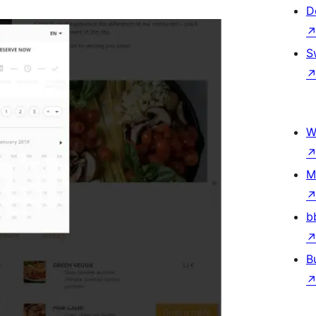
D
S
W
M
b
B