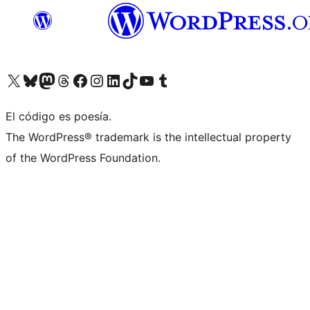
Visita nuestra cuenta de X (anteriormente Twitter)
Visita nuestra cuenta de Bluesky
Visita nuestra cuenta de Mastodon
Visita nuestra cuenta de Threads
Visita nuestra página de Facebook
Visita nuestra cuenta de Instagram
Visita nuestra cuenta de LinkedIn
Visita nuestra cuenta de TikTok
Visita nuestro canal de YouTube
Visita nuestra cuenta de Tumblr
El código es poesía.
The WordPress® trademark is the intellectual property
of the WordPress Foundation.