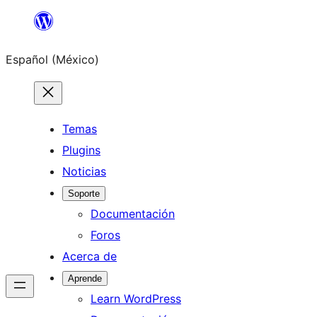
Saltar
al
Español (México)
contenido
Temas
Plugins
Noticias
Soporte
Documentación
Foros
Acerca de
Aprende
Learn WordPress