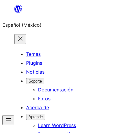
Saltar
al
Español (México)
contenido
Temas
Plugins
Noticias
Soporte
Documentación
Foros
Acerca de
Aprende
Learn WordPress