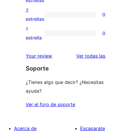
estrellas
4
valoraciones
2
0
estrellas
de
0
estrellas
3
valoraciones
1
0
estrellas
de
0
estrella
2
valoraciones
estrellas
de
valoracione
Your review
Ver todas las
1
Soporte
estrellas
¿Tienes algo que decir? ¿Necesitas
ayuda?
Ver el foro de soporte
Acerca de
Escaparate