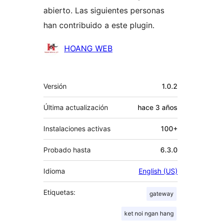
abierto. Las siguientes personas
han contribuido a este plugin.
Colaboradores
HOANG WEB
Meta
Versión
1.0.2
Última actualización
hace
3 años
Instalaciones activas
100+
Probado hasta
6.3.0
Idioma
English (US)
Etiquetas:
gateway
ket noi ngan hang