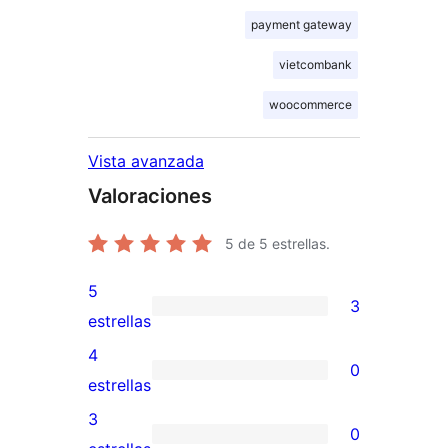
payment gateway
vietcombank
woocommerce
Vista avanzada
Valoraciones
5
de 5 estrellas.
5
3
3
estrellas
valoraciones
4
0
de
0
estrellas
5
valoraciones
3
0
estrellas
de
0