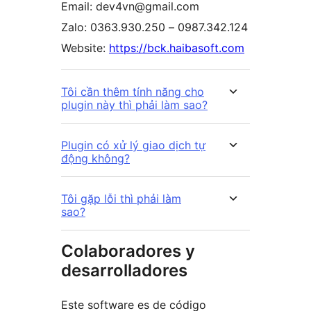
Email: dev4vn@gmail.com
Zalo: 0363.930.250 – 0987.342.124
Website:
https://bck.haibasoft.com
Tôi cần thêm tính năng cho
plugin này thì phải làm sao?
Plugin có xử lý giao dịch tự
động không?
Tôi gặp lỗi thì phải làm
sao?
Colaboradores y
desarrolladores
Este software es de código