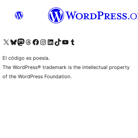
Visita nuestra cuenta de X (anteriormente Twitter)
Visita nuestra cuenta de Bluesky
Visita nuestra cuenta de Mastodon
Visita nuestra cuenta de Threads
Visita nuestra página de Facebook
Visita nuestra cuenta de Instagram
Visita nuestra cuenta de LinkedIn
Visita nuestra cuenta de TikTok
Visita nuestro canal de YouTube
Visita nuestra cuenta de Tumblr
El código es poesía.
The WordPress® trademark is the intellectual property
of the WordPress Foundation.