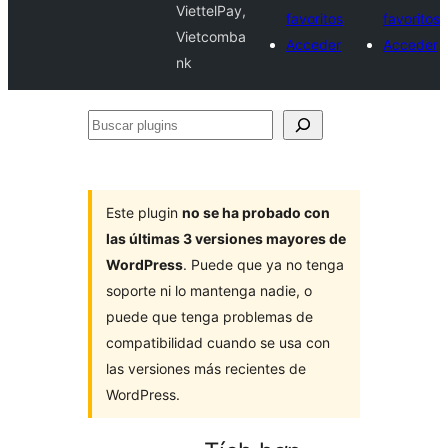
ViettelPay,
favoritos
favoritos
Vietcomba
Acceder
Acceder
nk
Buscar
plugins
Este plugin
no se ha probado con
las últimas 3 versiones mayores de
WordPress
. Puede que ya no tenga
soporte ni lo mantenga nadie, o
puede que tenga problemas de
compatibilidad cuando se usa con
las versiones más recientes de
WordPress.