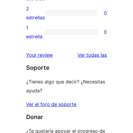
4
valoraciones
2
0
estrellas
de
0
estrellas
3
valoraciones
1
0
estrellas
de
0
estrella
2
valoraciones
estrellas
de
valoracione
Your review
Ver todas las
1
Soporte
estrellas
¿Tienes algo que decir? ¿Necesitas
ayuda?
Ver el foro de soporte
Donar
¿Te gustaría apoyar el progreso de