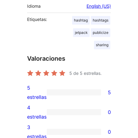
Idioma
English (US)
Etiquetas:
hashtag
hashtags
jetpack
publicize
sharing
Valoraciones
5
de 5 estrellas.
5
5
5
estrellas
valoraciones
4
0
de
0
estrellas
5
valoraciones
3
0
estrellas
de
0
estrellas