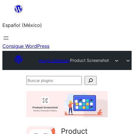
Saltar
al
Español (México)
contenido
Consigue WordPress
Plugin Directory
Product Screenshot
Buscar
plugins
Product