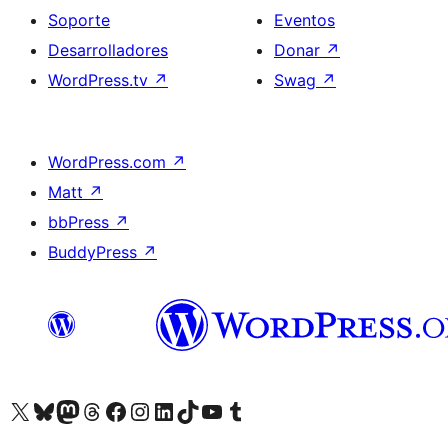
Soporte
Eventos
Desarrolladores
Donar
↗
WordPress.tv
↗
Swag
↗
WordPress.com
↗
Matt
↗
bbPress
↗
BuddyPress
↗
Visita nuestra cuenta de X (anteriormente Twitter)
Visita nuestra cuenta de Bluesky
Visita nuestra cuenta de Mastodon
Visita nuestra cuenta de Threads
Visita nuestra página de Facebook
Visita nuestra cuenta de Instagram
Visita nuestra cuenta de LinkedIn
Visita nuestra cuenta de TikTok
Visita nuestro canal de YouTube
Visita nuestra cuenta de Tumblr