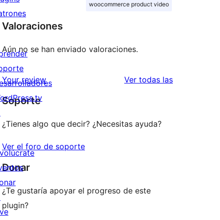
woocommerce product video
atrones
Valoraciones
Aún no se han enviado valoraciones.
prender
oporte
valoraciones
Your review
Ver todas las
esarrolladores
ordPress.tv
Soporte
↗
¿Tienes algo que decir? ¿Necesitas ayuda?
Ver el foro de soporte
nvolúcrate
Donar
ventos
onar
¿Te gustaría apoyar el progreso de este
↗
plugin?
ive