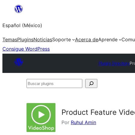
Saltar
al
Español (México)
contenido
Temas
Plugins
Noticias
Soporte
Acerca de
Aprende
Comu
Consigue WordPress
Plugin Directory
Pr
Buscar
plugins
Product Feature Vide
Por
Ruhul Amin