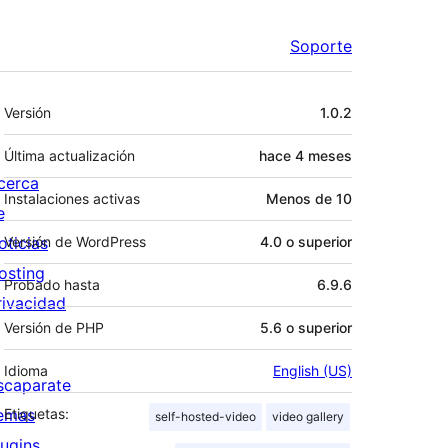
Soporte
Meta
Versión
1.0.2
Última actualización
hace
4 meses
cerca
Instalaciones activas
Menos de 10
e
oticias
Versión de WordPress
4.0 o superior
osting
Probado hasta
6.9.6
rivacidad
Versión de PHP
5.6 o superior
Idioma
English (US)
scaparate
emas
Etiquetas:
self-hosted-video
video gallery
lugins