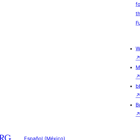
f
t
F
W
M
b
B
Español (México)