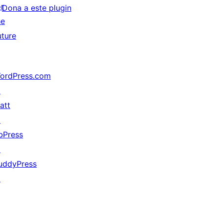
or
Dona a este plugin
he
uture
ordPress.com
↗
att
↗
bPress
↗
uddyPress
↗