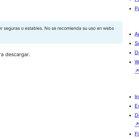
P
ser seguras o estables. No se recomienda su uso en webs
A
S
D
ra descargar.
W
I
E
D
F