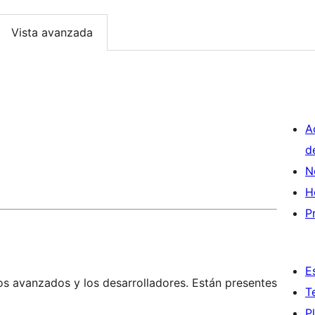
Vista avanzada
A
d
N
H
P
E
os avanzados y los desarrolladores. Están presentes
T
P