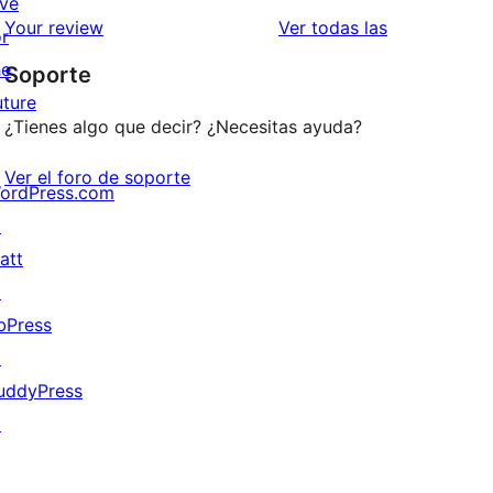
ive
estrellas
de
valoraciones
Your review
Ver todas las
or
1
he
Soporte
estrellas
uture
¿Tienes algo que decir? ¿Necesitas ayuda?
Ver el foro de soporte
ordPress.com
↗
att
↗
bPress
↗
uddyPress
↗