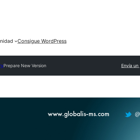
nidad
Consigue WordPress
ry
Prepare New Version
Envía un 