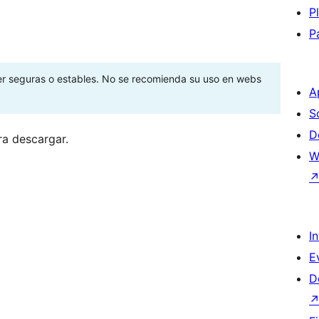
P
P
ser seguras o estables. No se recomienda su uso en webs
A
S
D
ra descargar.
W
I
E
D