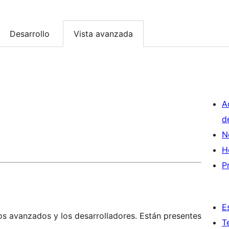
Desarrollo
Vista avanzada
A
d
N
H
P
E
os avanzados y los desarrolladores. Están presentes
T