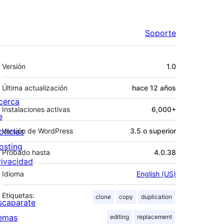
Soporte
Meta
Versión
1.0
Última actualización
hace
12 años
cerca
Instalaciones activas
6,000+
e
oticias
Versión de WordPress
3.5 o superior
osting
Probado hasta
4.0.38
rivacidad
Idioma
English (US)
Etiquetas:
clone
copy
duplication
scaparate
emas
editing
replacement