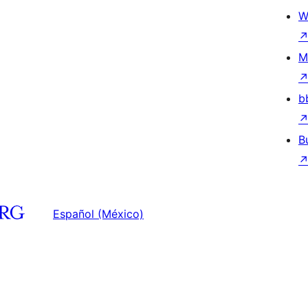
W
M
b
B
Español (México)