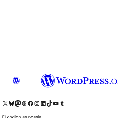
Visita nuestra cuenta de X (anteriormente Twitter)
Visita nuestra cuenta de Bluesky
Visita nuestra cuenta de Mastodon
Visita nuestra cuenta de Threads
Visita nuestra página de Facebook
Visita nuestra cuenta de Instagram
Visita nuestra cuenta de LinkedIn
Visita nuestra cuenta de TikTok
Visita nuestro canal de YouTube
Visita nuestra cuenta de Tumblr
El código es poesía.