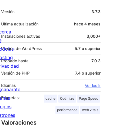
Meta
Versión
3.7.3
Última actualización
hace
4 meses
cerca
Instalaciones activas
3,000+
e
oticias
Versión de WordPress
5.7 o superior
osting
Probado hasta
7.0.3
rivacidad
Versión de PHP
7.4 o superior
Idiomas
Ver los 8
scaparate
emas
Etiquetas:
cache
Optimize
Page Speed
lugins
performance
web vitals
atrones
Valoraciones