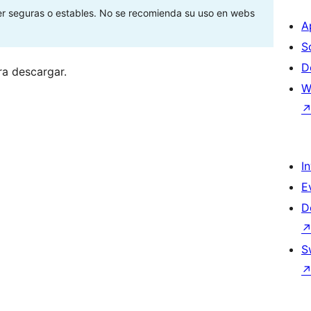
ser seguras o estables. No se recomienda su uso en webs
A
S
D
ra descargar.
W
I
E
D
S