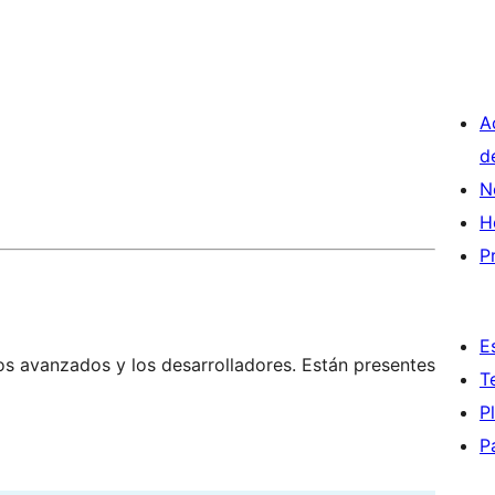
A
d
N
H
P
E
os avanzados y los desarrolladores. Están presentes
T
P
P