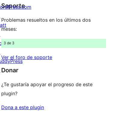
1
Soporte
ordPress.com
estrellas
↗
Problemas resueltos en los últimos dos
att
meses:
↗
bPress
3 de 3
↗
Ver el foro de soporte
uddyPress
Donar
↗
¿Te gustaría apoyar el progreso de este
plugin?
Dona a este plugin