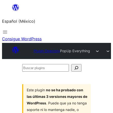
Saltar
al
Español (México)
contenido
Consigue WordPress
Plugin Directory
PopUp Everything
Buscar
plugins
Este plugin
no se ha probado con
las últimas 3 versiones mayores de
WordPress
. Puede que ya no tenga
soporte ni lo mantenga nadie, o