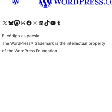
Visita nuestra cuenta de X (anteriormente Twitter)
Visita nuestra cuenta de Bluesky
Visita nuestra cuenta de Mastodon
Visita nuestra cuenta de Threads
Visita nuestra página de Facebook
Visita nuestra cuenta de Instagram
Visita nuestra cuenta de LinkedIn
Visita nuestra cuenta de TikTok
Visita nuestro canal de YouTube
Visita nuestra cuenta de Tumblr
El código es poesía.
The WordPress® trademark is the intellectual property
of the WordPress Foundation.