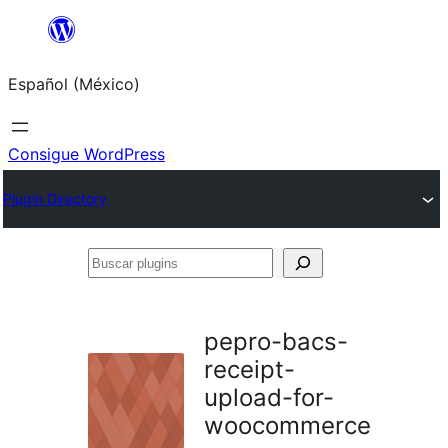
Saltar
al
Español (México)
contenido
Consigue WordPress
Plugin Directory
Buscar
plugins
pepro-bacs-
receipt-
upload-for-
woocommerce