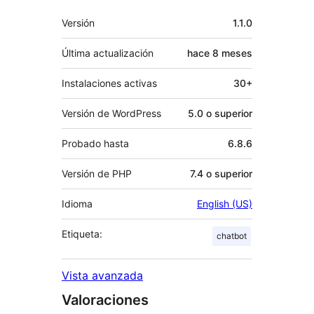
Meta
Versión
1.1.0
Última actualización
hace
8 meses
Instalaciones activas
30+
Versión de WordPress
5.0 o superior
Probado hasta
6.8.6
Versión de PHP
7.4 o superior
Idioma
English (US)
Etiqueta:
chatbot
Vista avanzada
Valoraciones