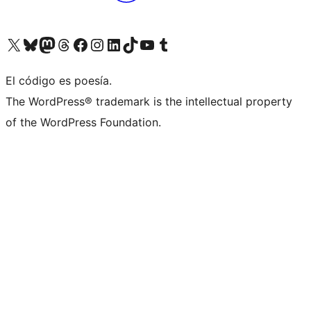
Visita nuestra cuenta de X (anteriormente Twitter)
Visita nuestra cuenta de Bluesky
Visita nuestra cuenta de Mastodon
Visita nuestra cuenta de Threads
Visita nuestra página de Facebook
Visita nuestra cuenta de Instagram
Visita nuestra cuenta de LinkedIn
Visita nuestra cuenta de TikTok
Visita nuestro canal de YouTube
Visita nuestra cuenta de Tumblr
El código es poesía.
The WordPress® trademark is the intellectual property
of the WordPress Foundation.