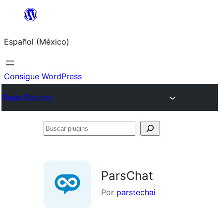
Saltar
al
Español (México)
contenido
Consigue WordPress
Plugin Directory
Buscar
plugins
ParsChat
Por
parstechai