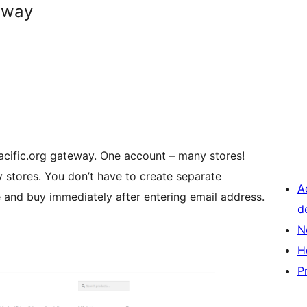
eway
acific.org gateway. One account – many stores!
 stores. You don’t have to create separate
A
e and buy immediately after entering email address.
d
N
H
P