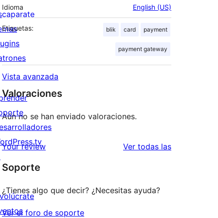
Idioma
English (US)
scaparate
emas
Etiquetas:
blik
card
payment
lugins
payment gateway
atrones
Vista avanzada
Valoraciones
prender
oporte
Aún no se han enviado valoraciones.
esarrolladores
ordPress.tv
valoraciones
Your review
Ver todas las
↗
Soporte
¿Tienes algo que decir? ¿Necesitas ayuda?
nvolúcrate
ventos
Ver el foro de soporte