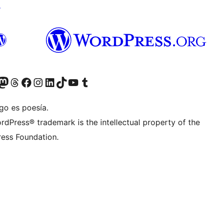
↗
teriormente Twitter)
tra cuenta de Bluesky
sita nuestra cuenta de Mastodon
Visita nuestra cuenta de Threads
Visita nuestra página de Facebook
Visita nuestra cuenta de Instagram
Visita nuestra cuenta de LinkedIn
Visita nuestra cuenta de TikTok
Visita nuestro canal de YouTube
Visita nuestra cuenta de Tumblr
go es poesía.
rdPress® trademark is the intellectual property of the
ess Foundation.