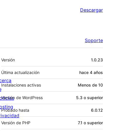
Descargar
Soporte
Meta
Versión
1.0.23
Última actualización
hace
4 años
cerca
Instalaciones activas
Menos de 10
e
oticias
Versión de WordPress
5.3 o superior
osting
Probado hasta
6.0.12
rivacidad
Versión de PHP
7.1 o superior