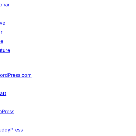
onar
↗
ive
or
he
uture
ordPress.com
↗
att
↗
bPress
↗
uddyPress