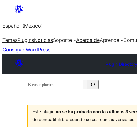
Saltar
al
Español (México)
contenido
Temas
Plugins
Noticias
Soporte
Acerca de
Aprende
Comu
Consigue WordPress
Plugin Director
Buscar
plugins
Este plugin
no se ha probado con las últimas 3 v
de compatibilidad cuando se usa con las versiones