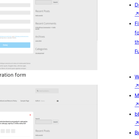
D
F
f
t
F
tration form
W
M
b
B