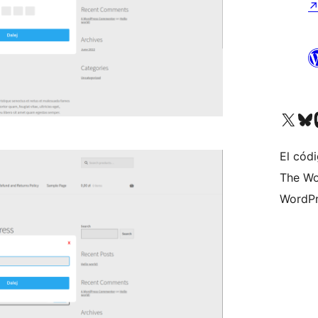
Visita nuestra cuenta de X (an
Visita nues
Vi
El códi
The Wo
WordPr