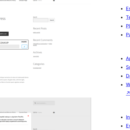
E
T
P
P
A
S
D
W
I
E