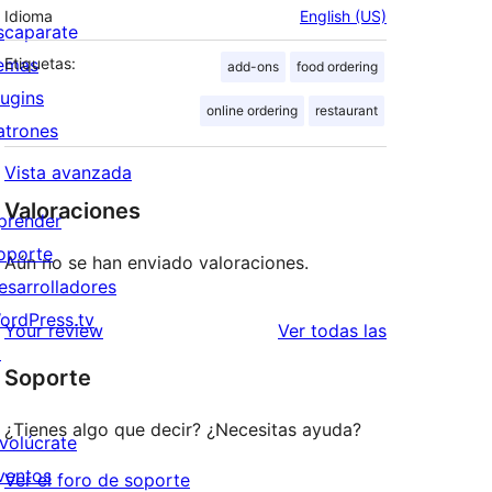
Idioma
English (US)
scaparate
emas
Etiquetas:
add-ons
food ordering
lugins
online ordering
restaurant
atrones
Vista avanzada
Valoraciones
prender
oporte
Aún no se han enviado valoraciones.
esarrolladores
ordPress.tv
valoraciones
Your review
Ver todas las
↗
Soporte
¿Tienes algo que decir? ¿Necesitas ayuda?
nvolúcrate
ventos
Ver el foro de soporte