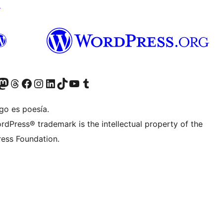
↗
teriormente Twitter)
tra cuenta de Bluesky
sita nuestra cuenta de Mastodon
Visita nuestra cuenta de Threads
Visita nuestra página de Facebook
Visita nuestra cuenta de Instagram
Visita nuestra cuenta de LinkedIn
Visita nuestra cuenta de TikTok
Visita nuestro canal de YouTube
Visita nuestra cuenta de Tumblr
go es poesía.
rdPress® trademark is the intellectual property of the
ess Foundation.