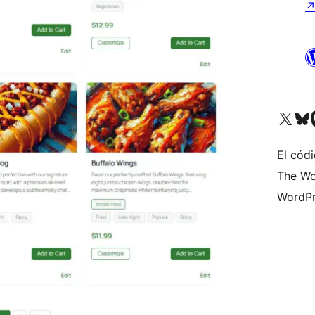
Visita nuestra cuenta de X (an
Visita nues
Vi
El códi
The Wo
WordPr