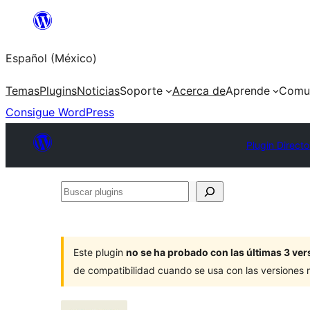
Saltar
al
Español (México)
contenido
Temas
Plugins
Noticias
Soporte
Acerca de
Aprende
Comu
Consigue WordPress
Plugin Directo
Buscar
plugins
Este plugin
no se ha probado con las últimas 3 v
de compatibilidad cuando se usa con las versiones