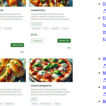
D
F
f
t
F
W
M
b
B