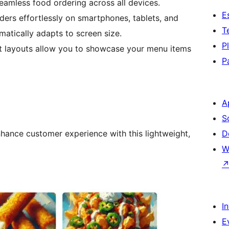
seamless food ordering across all devices.
E
rs effortlessly on smartphones, tablets, and
T
matically adapts to screen size.
P
ist layouts allow you to showcase your menu items
P
A
S
hance customer experience with this lightweight,
D
W
I
E