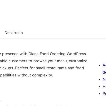
Desarrollo
ine presence with Olena Food Ordering WordPress
Enable customers to browse your menu, customize
A
ickups. Perfect for small restaurants and food
d
apabilities without complexity.
N
H
P
.