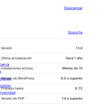
Descargar
Soporte
Meta
Versión
1.1.0
Última actualización
hace
1 año
cerca
Instalaciones activas
Menos de 10
e
oticias
Versión de WordPress
6.0 o superior
osting
Probado hasta
6.7.5
rivacidad
Versión de PHP
7.4 o superior