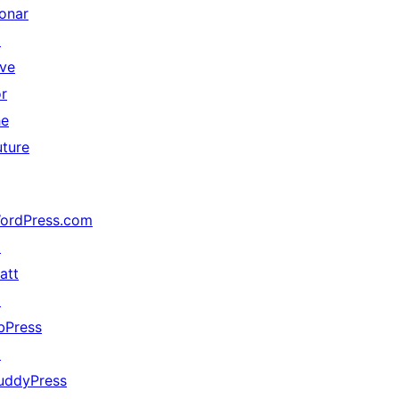
onar
↗
ive
or
he
uture
ordPress.com
↗
att
↗
bPress
↗
uddyPress