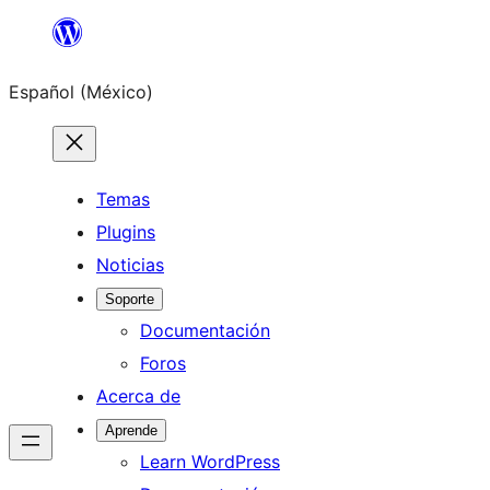
Saltar
al
Español (México)
contenido
Temas
Plugins
Noticias
Soporte
Documentación
Foros
Acerca de
Aprende
Learn WordPress