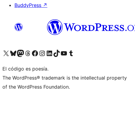
BuddyPress
↗
Visita nuestra cuenta de X (anteriormente Twitter)
Visita nuestra cuenta de Bluesky
Visita nuestra cuenta de Mastodon
Visita nuestra cuenta de Threads
Visita nuestra página de Facebook
Visita nuestra cuenta de Instagram
Visita nuestra cuenta de LinkedIn
Visita nuestra cuenta de TikTok
Visita nuestro canal de YouTube
Visita nuestra cuenta de Tumblr
El código es poesía.
The WordPress® trademark is the intellectual property
of the WordPress Foundation.