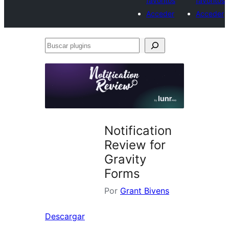
favoritos
favoritos
Acceder
Acceder
Buscar
plugins
Notification
Review for
Gravity
Forms
Por
Grant Bivens
Descargar