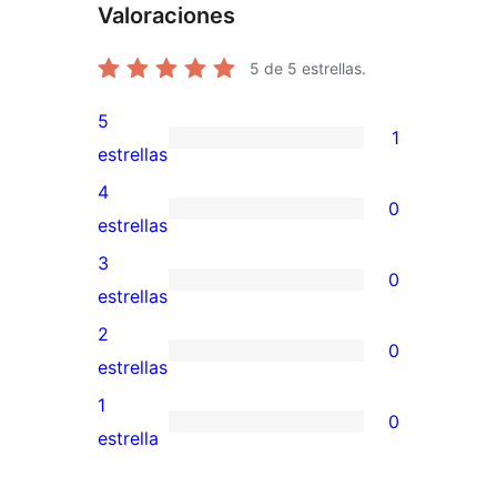
Valoraciones
5
de 5 estrellas.
5
1
1
estrellas
valoración
4
0
de
0
estrellas
5
valoraciones
3
0
estrellas
de
0
estrellas
4
valoraciones
2
0
estrellas
de
0
estrellas
3
valoraciones
1
0
estrellas
de
0
estrella
2
valoraciones