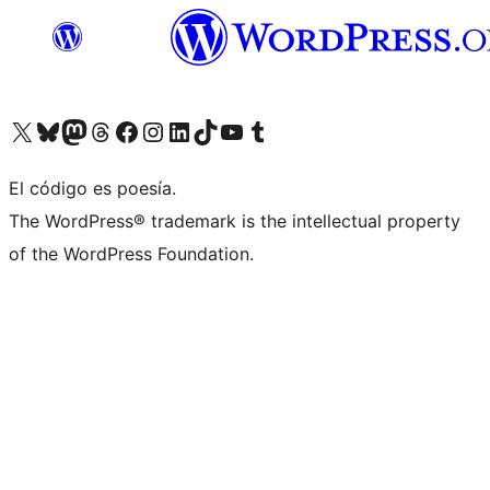
Visita nuestra cuenta de X (anteriormente Twitter)
Visita nuestra cuenta de Bluesky
Visita nuestra cuenta de Mastodon
Visita nuestra cuenta de Threads
Visita nuestra página de Facebook
Visita nuestra cuenta de Instagram
Visita nuestra cuenta de LinkedIn
Visita nuestra cuenta de TikTok
Visita nuestro canal de YouTube
Visita nuestra cuenta de Tumblr
El código es poesía.
The WordPress® trademark is the intellectual property
of the WordPress Foundation.