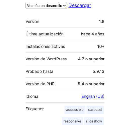
Descargar
Meta
Versión
1.8
Última actualización
hace
4 años
Instalaciones activas
10+
Versión de WordPress
4.7 o superior
Probado hasta
5.9.13
Versión de PHP
5.4 o superior
Idioma
English (US)
Etiquetas:
accessible
carousel
responsive
slideshow