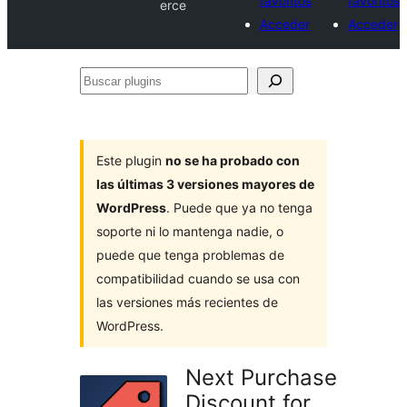
favoritos
favoritos
erce
Acceder
Acceder
Buscar
plugins
Este plugin
no se ha probado con
las últimas 3 versiones mayores de
WordPress
. Puede que ya no tenga
soporte ni lo mantenga nadie, o
puede que tenga problemas de
compatibilidad cuando se usa con
las versiones más recientes de
WordPress.
Next Purchase
Discount for