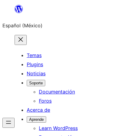
Saltar
al
Español (México)
contenido
Temas
Plugins
Noticias
Soporte
Documentación
Foros
Acerca de
Aprende
Learn WordPress