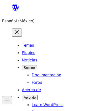
Saltar
al
Español (México)
contenido
Temas
Plugins
Noticias
Soporte
Documentación
Foros
Acerca de
Aprende
Learn WordPress