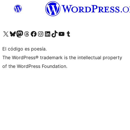
Visita nuestra cuenta de X (anteriormente Twitter)
Visita nuestra cuenta de Bluesky
Visita nuestra cuenta de Mastodon
Visita nuestra cuenta de Threads
Visita nuestra página de Facebook
Visita nuestra cuenta de Instagram
Visita nuestra cuenta de LinkedIn
Visita nuestra cuenta de TikTok
Visita nuestro canal de YouTube
Visita nuestra cuenta de Tumblr
El código es poesía.
The WordPress® trademark is the intellectual property
of the WordPress Foundation.