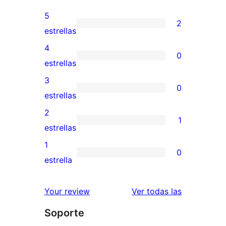
5
2
2
estrellas
valoraciones
4
0
de
0
estrellas
5
valoraciones
3
0
estrellas
de
0
estrellas
4
valoraciones
2
1
estrellas
de
1
estrellas
3
valoración
1
0
estrellas
de
0
estrella
2
valoraciones
estrellas
de
valoracione
Your review
Ver todas las
1
Soporte
estrellas