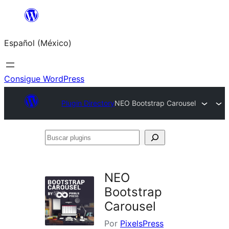
Saltar
al
Español (México)
contenido
Consigue WordPress
Plugin Directory
NEO Bootstrap Carousel
Buscar
plugins
NEO
Bootstrap
Carousel
Por
PixelsPress