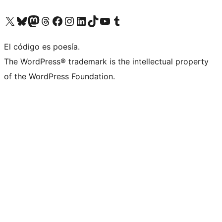
Visita nuestra cuenta de X (anteriormente Twitter)
Visita nuestra cuenta de Bluesky
Visita nuestra cuenta de Mastodon
Visita nuestra cuenta de Threads
Visita nuestra página de Facebook
Visita nuestra cuenta de Instagram
Visita nuestra cuenta de LinkedIn
Visita nuestra cuenta de TikTok
Visita nuestro canal de YouTube
Visita nuestra cuenta de Tumblr
El código es poesía.
The WordPress® trademark is the intellectual property
of the WordPress Foundation.