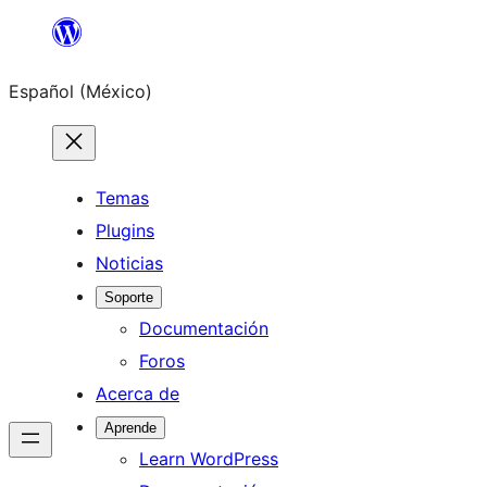
Saltar
al
Español (México)
contenido
Temas
Plugins
Noticias
Soporte
Documentación
Foros
Acerca de
Aprende
Learn WordPress