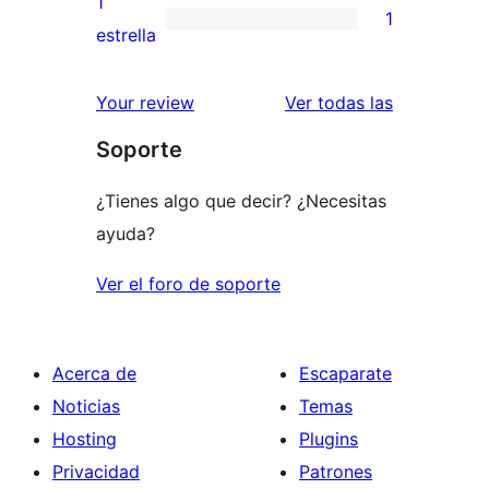
1
1
estrellas
de
1
estrella
2
valoración
estrellas
de
valoracione
Your review
Ver todas las
1
Soporte
estrellas
¿Tienes algo que decir? ¿Necesitas
ayuda?
Ver el foro de soporte
Acerca de
Escaparate
Noticias
Temas
Hosting
Plugins
Privacidad
Patrones