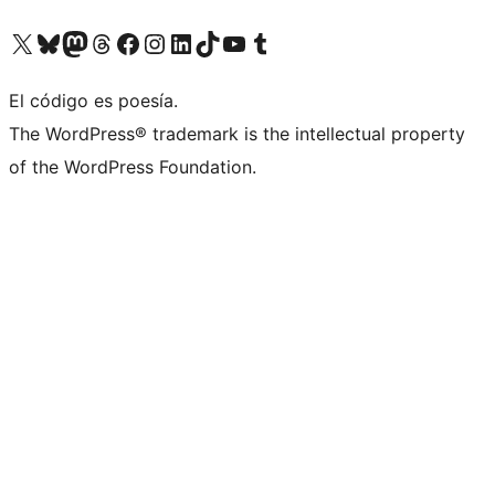
Visita nuestra cuenta de X (anteriormente Twitter)
Visita nuestra cuenta de Bluesky
Visita nuestra cuenta de Mastodon
Visita nuestra cuenta de Threads
Visita nuestra página de Facebook
Visita nuestra cuenta de Instagram
Visita nuestra cuenta de LinkedIn
Visita nuestra cuenta de TikTok
Visita nuestro canal de YouTube
Visita nuestra cuenta de Tumblr
El código es poesía.
The WordPress® trademark is the intellectual property
of the WordPress Foundation.