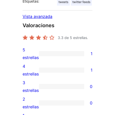
Etiquetas:
tweets
twitter feeds
Vista avanzada
Valoraciones
3.3
de 5 estrellas.
5
1
1
estrellas
valoración
4
1
de
1
estrellas
5
valoración
3
0
estrellas
de
0
estrellas
4
valoraciones
2
0
estrellas
de
0
estrellas
3
valoraciones