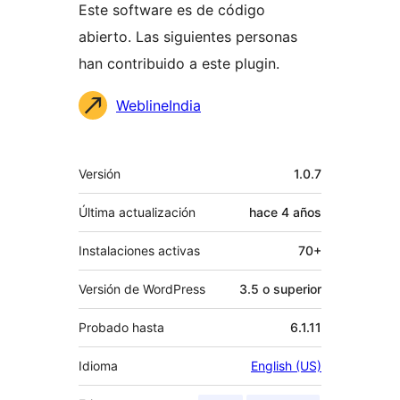
Este software es de código
abierto. Las siguientes personas
han contribuido a este plugin.
Colaboradores
WeblineIndia
Meta
Versión
1.0.7
Última actualización
hace
4 años
Instalaciones activas
70+
Versión de WordPress
3.5 o superior
Probado hasta
6.1.11
Idioma
English (US)