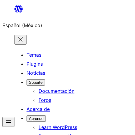
Saltar
al
Español (México)
contenido
Temas
Plugins
Noticias
Soporte
Documentación
Foros
Acerca de
Aprende
Learn WordPress