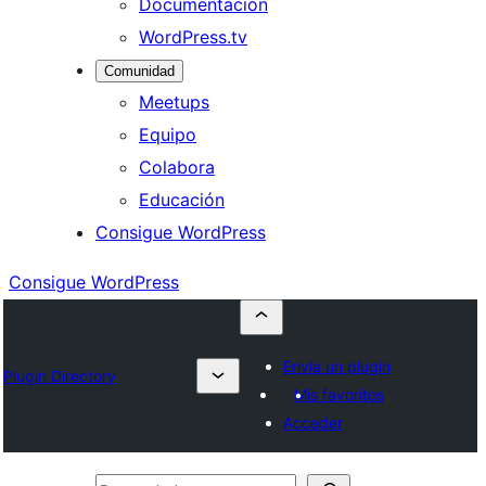
Documentación
WordPress.tv
Comunidad
Meetups
Equipo
Colabora
Educación
Consigue WordPress
Consigue WordPress
Envía un plugin
Plugin Directory
Mis favoritos
Acceder