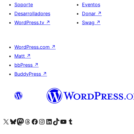
Soporte
Eventos
Desarrolladores
Donar
↗
WordPress.tv
↗
Swag
↗
WordPress.com
↗
Matt
↗
bbPress
↗
BuddyPress
↗
Visita nuestra cuenta de X (anteriormente Twitter)
Visita nuestra cuenta de Bluesky
Visita nuestra cuenta de Mastodon
Visita nuestra cuenta de Threads
Visita nuestra página de Facebook
Visita nuestra cuenta de Instagram
Visita nuestra cuenta de LinkedIn
Visita nuestra cuenta de TikTok
Visita nuestro canal de YouTube
Visita nuestra cuenta de Tumblr