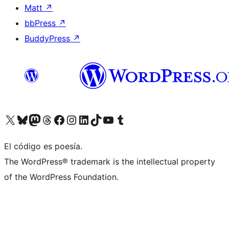
Matt
↗
bbPress
↗
BuddyPress
↗
Visita nuestra cuenta de X (anteriormente Twitter)
Visita nuestra cuenta de Bluesky
Visita nuestra cuenta de Mastodon
Visita nuestra cuenta de Threads
Visita nuestra página de Facebook
Visita nuestra cuenta de Instagram
Visita nuestra cuenta de LinkedIn
Visita nuestra cuenta de TikTok
Visita nuestro canal de YouTube
Visita nuestra cuenta de Tumblr
El código es poesía.
The WordPress® trademark is the intellectual property
of the WordPress Foundation.