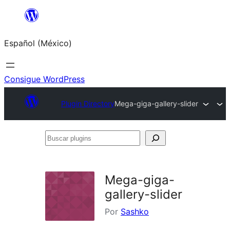
Saltar
al
Español (México)
contenido
Consigue WordPress
Plugin Directory
Mega-giga-gallery-slider
Buscar
plugins
Mega-giga-
gallery-slider
Por
Sashko